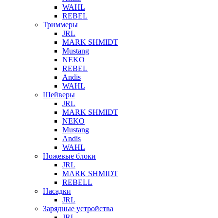
WAHL
REBEL
Триммеры
JRL
MARK SHMIDT
Mustang
NEKO
REBEL
Andis
WAHL
Шейверы
JRL
MARK SHMIDT
NEKO
Mustang
Andis
WAHL
Ножевые блоки
JRL
MARK SHMIDT
REBELL
Насадки
JRL
Зарядные устройства
JRL