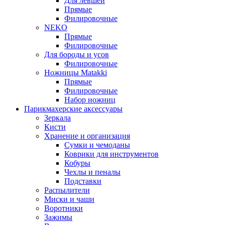
Для левшей
Прямые
Филировочные
NEKO
Прямые
Филировочные
Для бороды и усов
Филировочные
Ножницы Matakki
Прямые
Филировочные
Набор ножниц
Парикмахерские аксессуары
Зеркала
Кисти
Хранение и организация
Сумки и чемоданы
Коврики для инструментов
Кобуры
Чехлы и пеналы
Подставки
Распылители
Миски и чаши
Воротники
Зажимы