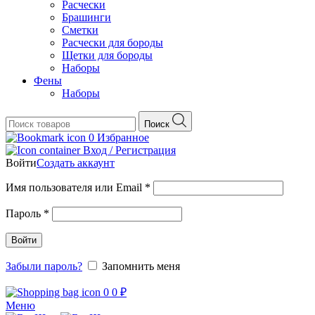
Расчески
Брашинги
Сметки
Расчески для бороды
Щетки для бороды
Наборы
Фены
Наборы
Поиск
0
Избранное
Вход / Регистрация
Войти
Создать аккаунт
Обязательно
Имя пользователя или Email
*
Обязательно
Пароль
*
Войти
Забыли пароль?
Запомнить меня
0
0
₽
Меню