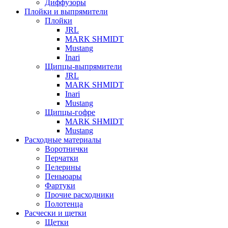
Диффузоры
Плойки и выпрямители
Плойки
JRL
MARK SHMIDT
Mustang
Inari
Щипцы-выпрямители
JRL
MARK SHMIDT
Inari
Mustang
Щипцы-гофре
MARK SHMIDT
Mustang
Расходные материалы
Воротнички
Перчатки
Пелерины
Пеньюары
Фартуки
Прочие расходники
Полотенца
Расчески и щетки
Щетки