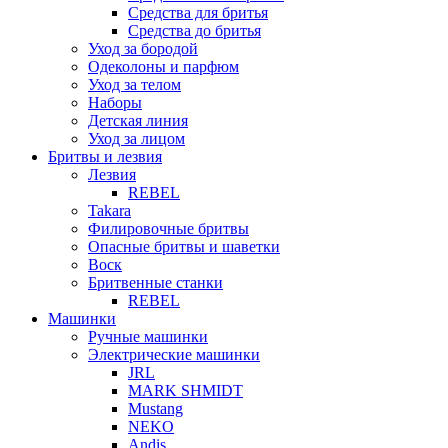
Средства для бритья
Средства до бритья
Уход за бородой
Одеколоны и парфюм
Уход за телом
Наборы
Детская линия
Уход за лицом
Бритвы и лезвия
Лезвия
REBEL
Takara
Филировочные бритвы
Опасные бритвы и шаветки
Воск
Бритвенные станки
REBEL
Машинки
Ручные машинки
Электрические машинки
JRL
MARK SHMIDT
Mustang
NEKO
Andis