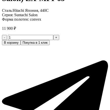
Сталь:Hitachi Япония, 440C
Серия: Suntachi Salon
Форма полотен: convex
11 900
₽
Количество
товара
В корзину
Покупка в 1 клик
Ножницы
парикмахерские
прямые
5
класс
(Suntachi
Salon)
ZX-
MPI-
65