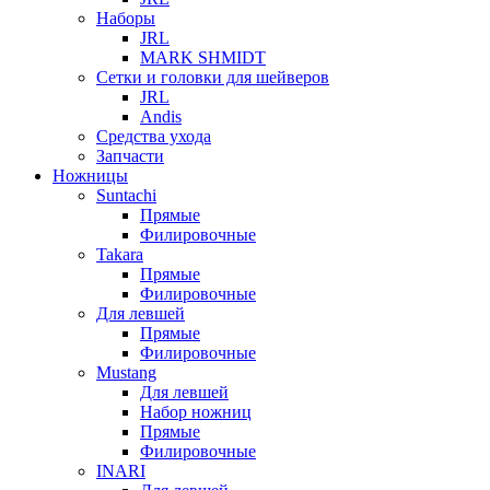
Наборы
JRL
MARK SHMIDT
Сетки и головки для шейверов
JRL
Andis
Средства ухода
Запчасти
Ножницы
Suntachi
Прямые
Филировочные
Takara
Прямые
Филировочные
Для левшей
Прямые
Филировочные
Mustang
Для левшей
Набор ножниц
Прямые
Филировочные
INARI