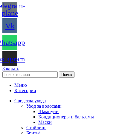
elegram-
plane
Vk
hatsapp
nstagram
Закрыть
Поиск
Меню
Категории
Средства ухода
Уход за волосами
Шампуни
Кондиционеры и бальзамы
Маски
Стайлинг
Бритьё