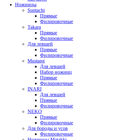
Ножницы
Suntachi
Прямые
Филировочные
Takara
Прямые
Филировочные
Для левшей
Прямые
Филировочные
Mustang
Для левшей
Набор ножниц
Прямые
Филировочные
INARI
Для левшей
Прямые
Филировочные
NEKO
Прямые
Филировочные
Для бороды и усов
Филировочные
Ножницы Matakki