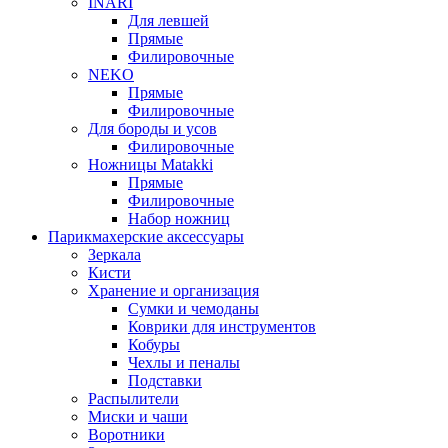
INARI
Для левшей
Прямые
Филировочные
NEKO
Прямые
Филировочные
Для бороды и усов
Филировочные
Ножницы Matakki
Прямые
Филировочные
Набор ножниц
Парикмахерские аксессуары
Зеркала
Кисти
Хранение и организация
Сумки и чемоданы
Коврики для инструментов
Кобуры
Чехлы и пеналы
Подставки
Распылители
Миски и чаши
Воротники