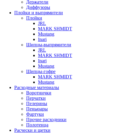
Держатели
Диффузоры
Плойки и выпрямители
Плойки
JRL
MARK SHMIDT
Mustang
Inari
Щипцы-выпрямители
JRL
MARK SHMIDT
Inari
Mustang
Щипцы-гофре
MARK SHMIDT
Mustang
Расходные материалы
Воротнички
Перчатки
Пелерины
Пеньюары
Фартуки
Прочие расходники
Полотенца
Расчески и щетки