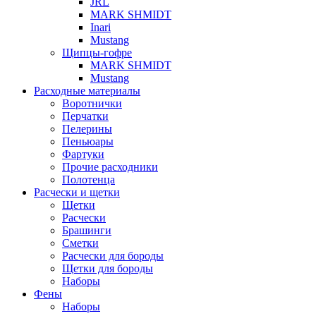
JRL
MARK SHMIDT
Inari
Mustang
Щипцы-гофре
MARK SHMIDT
Mustang
Расходные материалы
Воротнички
Перчатки
Пелерины
Пеньюары
Фартуки
Прочие расходники
Полотенца
Расчески и щетки
Щетки
Расчески
Брашинги
Сметки
Расчески для бороды
Щетки для бороды
Наборы
Фены
Наборы