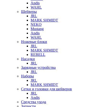
Andis
WAHL
Шейверы
JRL
MARK SHMIDT
NEKO
Mustang
Andis
WAHL
Ножевые блоки
JRL
MARK SHMIDT
REBELL
Насадки
JRL
Зарядные устройства
JRL
Наборы
JRL
MARK SHMIDT
Сетки и головки для шейверов
JRL
Andis
Средства ухода
Запчасти