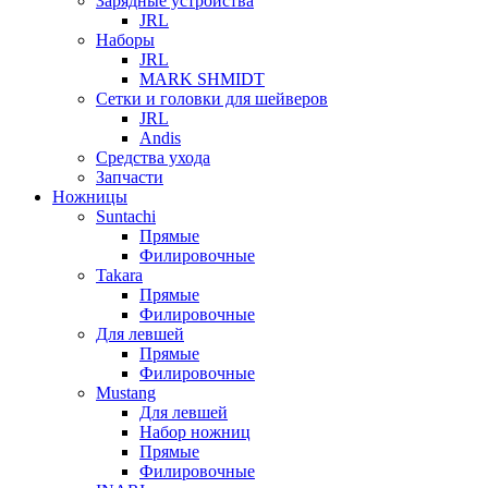
Зарядные устройства
JRL
Наборы
JRL
MARK SHMIDT
Сетки и головки для шейверов
JRL
Andis
Средства ухода
Запчасти
Ножницы
Suntachi
Прямые
Филировочные
Takara
Прямые
Филировочные
Для левшей
Прямые
Филировочные
Mustang
Для левшей
Набор ножниц
Прямые
Филировочные