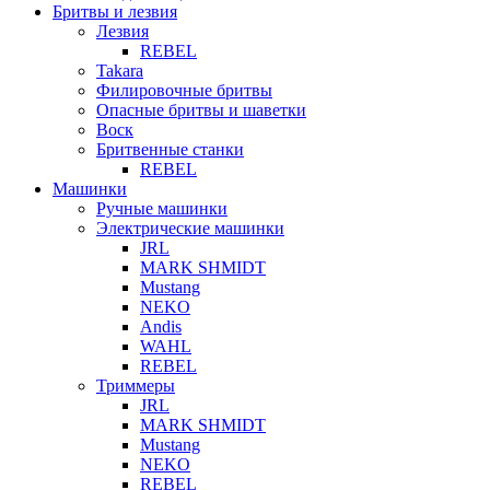
Бритвы и лезвия
Лезвия
REBEL
Takara
Филировочные бритвы
Опасные бритвы и шаветки
Воск
Бритвенные станки
REBEL
Машинки
Ручные машинки
Электрические машинки
JRL
MARK SHMIDT
Mustang
NEKO
Andis
WAHL
REBEL
Триммеры
JRL
MARK SHMIDT
Mustang
NEKO
REBEL