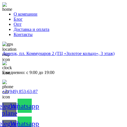
О компании
Блог
Опт
Доставка и оплата
Контакты
Донецк, пл. Коммунаров 2 (ТЦ «Золотое кольцо», 3 этаж)
Ежедневно: с 9:00 до 19:00
+7 (949) 853-63-87
elegram-
Whatsapp
plane
elegram-
Whatsapp