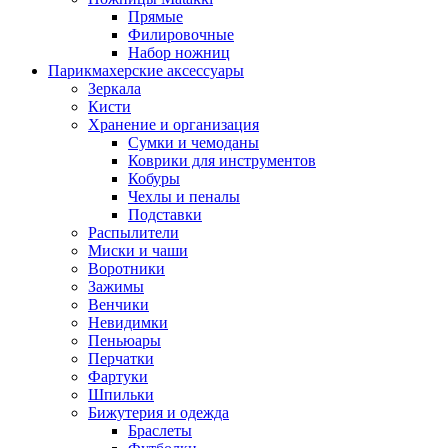
Прямые
Филировочные
Набор ножниц
Парикмахерские аксессуары
Зеркала
Кисти
Хранение и организация
Сумки и чемоданы
Коврики для инструментов
Кобуры
Чехлы и пеналы
Подставки
Распылители
Миски и чаши
Воротники
Зажимы
Венчики
Невидимки
Пеньюары
Перчатки
Фартуки
Шпильки
Бижутерия и одежда
Браслеты