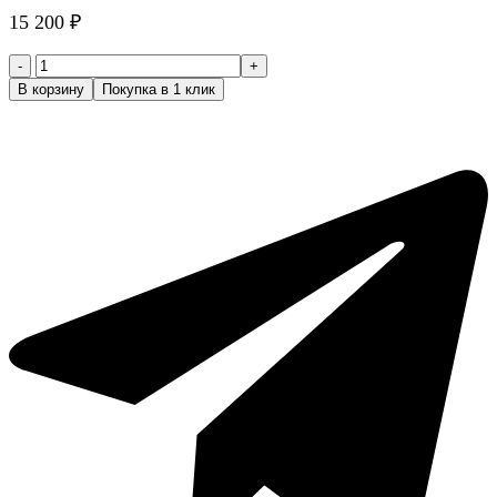
15 200
₽
Количество
товара
В корзину
Покупка в 1 клик
Ножницы
парикмахерские
филировочные
5
класс
(Suntachi
Salon)
MGH-
R-
5530