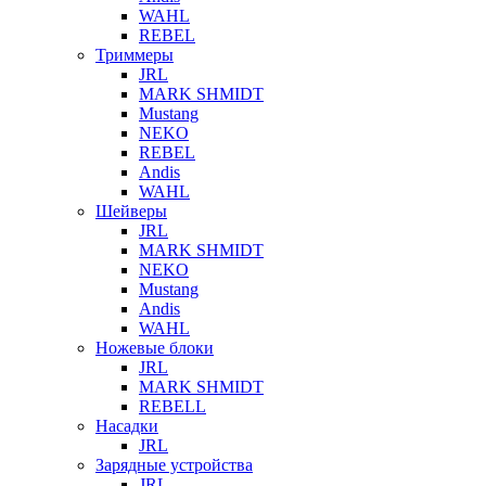
WAHL
REBEL
Триммеры
JRL
MARK SHMIDT
Mustang
NEKO
REBEL
Andis
WAHL
Шейверы
JRL
MARK SHMIDT
NEKO
Mustang
Andis
WAHL
Ножевые блоки
JRL
MARK SHMIDT
REBELL
Насадки
JRL
Зарядные устройства
JRL