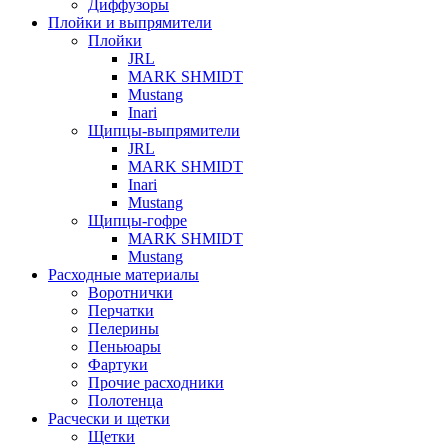
Диффузоры
Плойки и выпрямители
Плойки
JRL
MARK SHMIDT
Mustang
Inari
Щипцы-выпрямители
JRL
MARK SHMIDT
Inari
Mustang
Щипцы-гофре
MARK SHMIDT
Mustang
Расходные материалы
Воротнички
Перчатки
Пелерины
Пеньюары
Фартуки
Прочие расходники
Полотенца
Расчески и щетки
Щетки