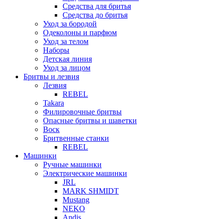
Средства для бритья
Средства до бритья
Уход за бородой
Одеколоны и парфюм
Уход за телом
Наборы
Детская линия
Уход за лицом
Бритвы и лезвия
Лезвия
REBEL
Takara
Филировочные бритвы
Опасные бритвы и шаветки
Воск
Бритвенные станки
REBEL
Машинки
Ручные машинки
Электрические машинки
JRL
MARK SHMIDT
Mustang
NEKO
Andis