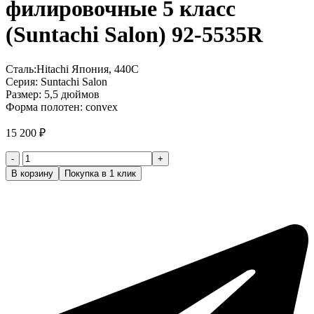
филировочные 5 класс
(Suntachi Salon) 92-5535R
Сталь:Hitachi Япония, 440C
Серия: Suntachi Salon
Размер: 5,5 дюймов
Форма полотен: convex
15 200
₽
Количество
товара
В корзину
Покупка в 1 клик
Ножницы
парикмахерские
филировочные
5
класс
(Suntachi
Salon)
92-
5535R