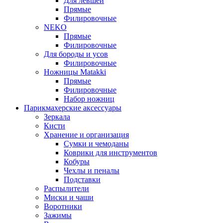
Для левшей
Прямые
Филировочные
NEKO
Прямые
Филировочные
Для бороды и усов
Филировочные
Ножницы Matakki
Прямые
Филировочные
Набор ножниц
Парикмахерские аксессуары
Зеркала
Кисти
Хранение и организация
Сумки и чемоданы
Коврики для инструментов
Кобуры
Чехлы и пеналы
Подставки
Распылители
Миски и чаши
Воротники
Зажимы