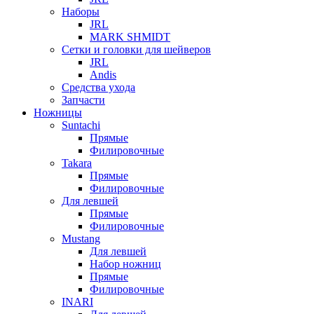
Наборы
JRL
MARK SHMIDT
Сетки и головки для шейверов
JRL
Andis
Средства ухода
Запчасти
Ножницы
Suntachi
Прямые
Филировочные
Takara
Прямые
Филировочные
Для левшей
Прямые
Филировочные
Mustang
Для левшей
Набор ножниц
Прямые
Филировочные
INARI