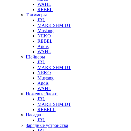
WAHL
REBEL
Триммеры
JRL
MARK SHMIDT
Mustang
NEKO
REBEL
Andis
WAHL
Шейверы
JRL
MARK SHMIDT
NEKO
Mustang
Andis
WAHL
Ножевые блоки
JRL
MARK SHMIDT
REBELL
Насадки
JRL
Зарядные устройства
JRL