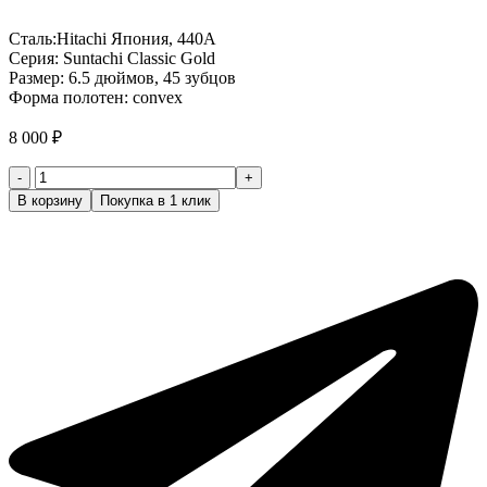
Сталь:Hitachi Япония, 440А
Серия: Suntachi Classic Gold
Размер: 6.5 дюймов, 45 зубцов
Форма полотен: convex
8 000
₽
Количество
товара
В корзину
Покупка в 1 клик
Ножницы
парикмахерские
4
класс
(Suntachi
Classic
Gold)
ZS1-
5535L