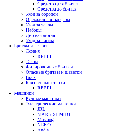
Средства для бритья
Средства до бритья
Уход за бородой
Одеколоны и парфюм
Уход за телом
Наборы
Детская линия
Уход за лицом
Бритвы и лезвия
Лезвия
REBEL
Takara
Филировочные бритвы
Опасные бритвы и шаветки
Воск
Бритвенные станки
REBEL
Машинки
Ручные машинки
Электрические машинки
JRL
MARK SHMIDT
Mustang
NEKO
Andis