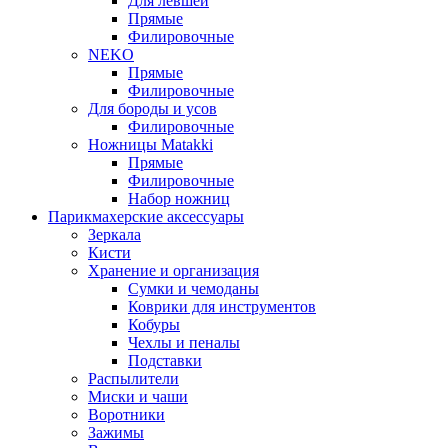
Для левшей
Прямые
Филировочные
NEKO
Прямые
Филировочные
Для бороды и усов
Филировочные
Ножницы Matakki
Прямые
Филировочные
Набор ножниц
Парикмахерские аксессуары
Зеркала
Кисти
Хранение и организация
Сумки и чемоданы
Коврики для инструментов
Кобуры
Чехлы и пеналы
Подставки
Распылители
Миски и чаши
Воротники
Зажимы