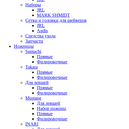
Наборы
JRL
MARK SHMIDT
Сетки и головки для шейверов
JRL
Andis
Средства ухода
Запчасти
Ножницы
Suntachi
Прямые
Филировочные
Takara
Прямые
Филировочные
Для левшей
Прямые
Филировочные
Mustang
Для левшей
Набор ножниц
Прямые
Филировочные
INARI