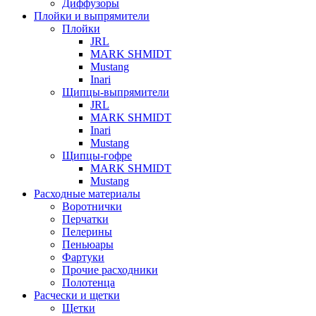
Диффузоры
Плойки и выпрямители
Плойки
JRL
MARK SHMIDT
Mustang
Inari
Щипцы-выпрямители
JRL
MARK SHMIDT
Inari
Mustang
Щипцы-гофре
MARK SHMIDT
Mustang
Расходные материалы
Воротнички
Перчатки
Пелерины
Пеньюары
Фартуки
Прочие расходники
Полотенца
Расчески и щетки
Щетки