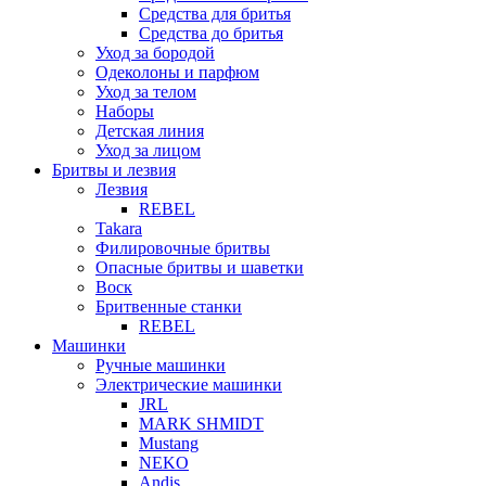
Средства для бритья
Средства до бритья
Уход за бородой
Одеколоны и парфюм
Уход за телом
Наборы
Детская линия
Уход за лицом
Бритвы и лезвия
Лезвия
REBEL
Takara
Филировочные бритвы
Опасные бритвы и шаветки
Воск
Бритвенные станки
REBEL
Машинки
Ручные машинки
Электрические машинки
JRL
MARK SHMIDT
Mustang
NEKO
Andis