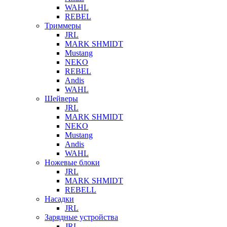
WAHL
REBEL
Триммеры
JRL
MARK SHMIDT
Mustang
NEKO
REBEL
Andis
WAHL
Шейверы
JRL
MARK SHMIDT
NEKO
Mustang
Andis
WAHL
Ножевые блоки
JRL
MARK SHMIDT
REBELL
Насадки
JRL
Зарядные устройства
JRL