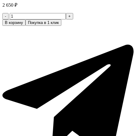
2 650
₽
Количество
товара
В корзину
Покупка в 1 клик
Ножницы
парикмахерские
3
класс
Takara
Standard
Prof
MC41160