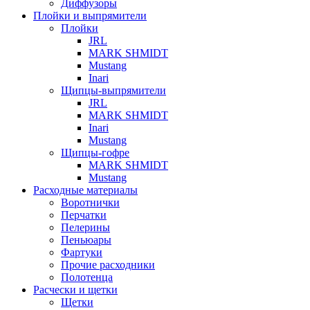
Диффузоры
Плойки и выпрямители
Плойки
JRL
MARK SHMIDT
Mustang
Inari
Щипцы-выпрямители
JRL
MARK SHMIDT
Inari
Mustang
Щипцы-гофре
MARK SHMIDT
Mustang
Расходные материалы
Воротнички
Перчатки
Пелерины
Пеньюары
Фартуки
Прочие расходники
Полотенца
Расчески и щетки
Щетки