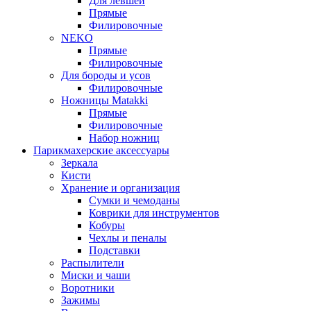
Для левшей
Прямые
Филировочные
NEKO
Прямые
Филировочные
Для бороды и усов
Филировочные
Ножницы Matakki
Прямые
Филировочные
Набор ножниц
Парикмахерские аксессуары
Зеркала
Кисти
Хранение и организация
Сумки и чемоданы
Коврики для инструментов
Кобуры
Чехлы и пеналы
Подставки
Распылители
Миски и чаши
Воротники
Зажимы