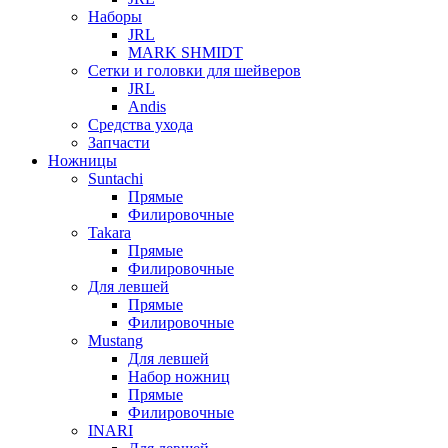
Наборы
JRL
MARK SHMIDT
Сетки и головки для шейверов
JRL
Andis
Средства ухода
Запчасти
Ножницы
Suntachi
Прямые
Филировочные
Takara
Прямые
Филировочные
Для левшей
Прямые
Филировочные
Mustang
Для левшей
Набор ножниц
Прямые
Филировочные
INARI