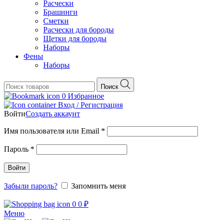
Расчески
Брашинги
Сметки
Расчески для бороды
Щетки для бороды
Наборы
Фены
Наборы
Поиск
0
Избранное
Вход / Регистрация
Войти
Создать аккаунт
Обязательно
Имя пользователя или Email
*
Обязательно
Пароль
*
Войти
Забыли пароль?
Запомнить меня
0
0
₽
Меню