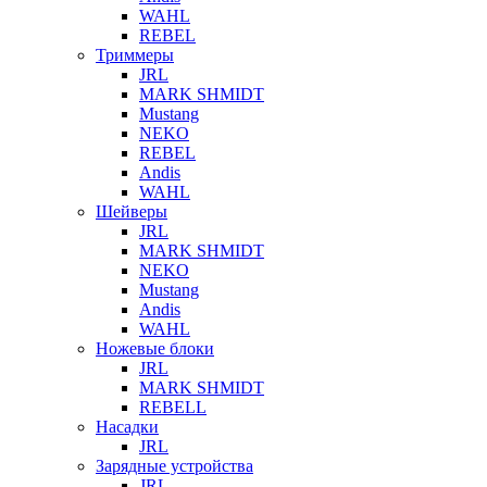
WAHL
REBEL
Триммеры
JRL
MARK SHMIDT
Mustang
NEKO
REBEL
Andis
WAHL
Шейверы
JRL
MARK SHMIDT
NEKO
Mustang
Andis
WAHL
Ножевые блоки
JRL
MARK SHMIDT
REBELL
Насадки
JRL
Зарядные устройства
JRL