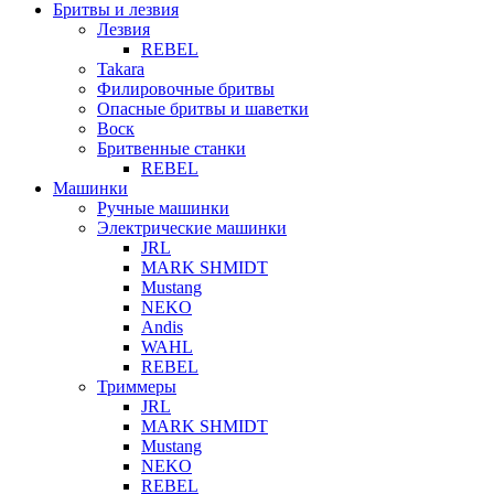
Бритвы и лезвия
Лезвия
REBEL
Takara
Филировочные бритвы
Опасные бритвы и шаветки
Воск
Бритвенные станки
REBEL
Машинки
Ручные машинки
Электрические машинки
JRL
MARK SHMIDT
Mustang
NEKO
Andis
WAHL
REBEL
Триммеры
JRL
MARK SHMIDT
Mustang
NEKO
REBEL