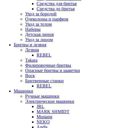
Средства для бритья
Средства до бритья
Уход за бородой
Одеколоны и парфюм
Уход за телом
Наборы
Детская линия
Уход за лицом
Бритвы и лезвия
Лезвия
REBEL
Takara
Филировочные бритвы
Опасные бритвы и шаветки
Воск
Бритвенные станки
REBEL
Машинки
Ручные машинки
Электрические машинки
JRL
MARK SHMIDT
Mustang
NEKO
Andis