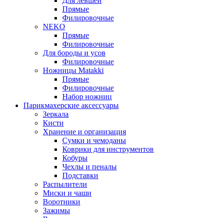
Для левшей
Прямые
Филировочные
NEKO
Прямые
Филировочные
Для бороды и усов
Филировочные
Ножницы Matakki
Прямые
Филировочные
Набор ножниц
Парикмахерские аксессуары
Зеркала
Кисти
Хранение и организация
Сумки и чемоданы
Коврики для инструментов
Кобуры
Чехлы и пеналы
Подставки
Распылители
Миски и чаши
Воротники
Зажимы