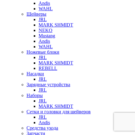
Andis
WAHL
Шейверы
JRL
MARK SHMIDT
NEKO
Mustang
Andis
WAHL
Ножевые блоки
JRL
MARK SHMIDT
REBELL
Насадки
JRL
Зарядные устройства
JRL
Наборы
JRL
MARK SHMIDT
Сетки и головки для шейверов
JRL
Andis
Средства ухода
Запчасти