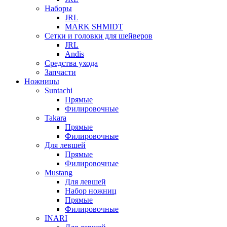
Наборы
JRL
MARK SHMIDT
Сетки и головки для шейверов
JRL
Andis
Средства ухода
Запчасти
Ножницы
Suntachi
Прямые
Филировочные
Takara
Прямые
Филировочные
Для левшей
Прямые
Филировочные
Mustang
Для левшей
Набор ножниц
Прямые
Филировочные
INARI