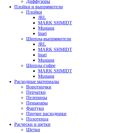
Диффузоры
Плойки и выпрямители
Плойки
JRL
MARK SHMIDT
Mustang
Inari
Щипцы-выпрямители
JRL
MARK SHMIDT
Inari
Mustang
Щипцы-гофре
MARK SHMIDT
Mustang
Расходные материалы
Воротнички
Перчатки
Пелерины
Пеньюары
Фартуки
Прочие расходники
Полотенца
Расчески и щетки
Щетки