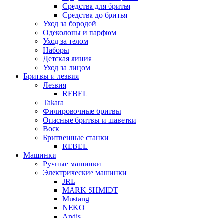
Средства для бритья
Средства до бритья
Уход за бородой
Одеколоны и парфюм
Уход за телом
Наборы
Детская линия
Уход за лицом
Бритвы и лезвия
Лезвия
REBEL
Takara
Филировочные бритвы
Опасные бритвы и шаветки
Воск
Бритвенные станки
REBEL
Машинки
Ручные машинки
Электрические машинки
JRL
MARK SHMIDT
Mustang
NEKO
Andis