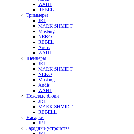
WAHL
REBEL
Триммеры
JRL
MARK SHMIDT
Mustang
NEKO
REBEL
Andis
WAHL
Шейверы
JRL
MARK SHMIDT
NEKO
Mustang
Andis
WAHL
Ножевые блоки
JRL
MARK SHMIDT
REBELL
Насадки
JRL
Зарядные устройства
JRL