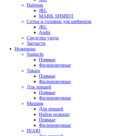
Наборы
JRL
MARK SHMIDT
Сетки и головки для шейверов
JRL
Andis
Средства ухода
Запчасти
Ножницы
Suntachi
Прямые
Филировочные
Takara
Прямые
Филировочные
Для левшей
Прямые
Филировочные
Mustang
Для левшей
Набор ножниц
Прямые
Филировочные
INARI