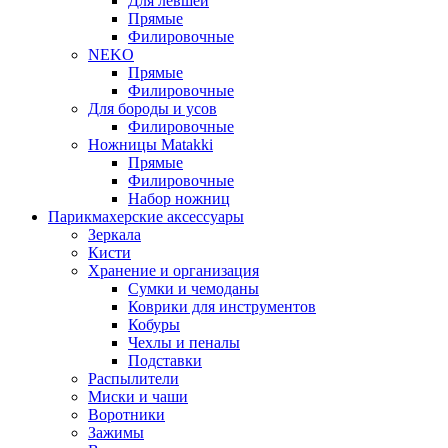
Для левшей
Прямые
Филировочные
NEKO
Прямые
Филировочные
Для бороды и усов
Филировочные
Ножницы Matakki
Прямые
Филировочные
Набор ножниц
Парикмахерские аксессуары
Зеркала
Кисти
Хранение и организация
Сумки и чемоданы
Коврики для инструментов
Кобуры
Чехлы и пеналы
Подставки
Распылители
Миски и чаши
Воротники
Зажимы