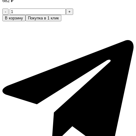
682
₽
Количество
товара
В корзину
Покупка в 1 клик
Накидка
для
стрижки
"Космос",100%
полиэстер,
крючки