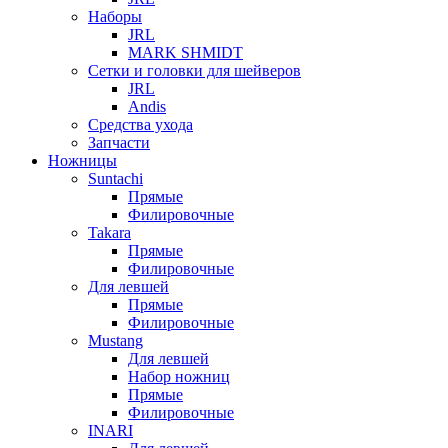
Наборы
JRL
MARK SHMIDT
Сетки и головки для шейверов
JRL
Andis
Средства ухода
Запчасти
Ножницы
Suntachi
Прямые
Филировочные
Takara
Прямые
Филировочные
Для левшей
Прямые
Филировочные
Mustang
Для левшей
Набор ножниц
Прямые
Филировочные
INARI