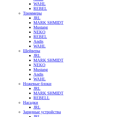
WAHL
REBEL
Триммеры
JRL
MARK SHMIDT
Mustang
NEKO
REBEL
Andis
WAHL
Шейверы
JRL
MARK SHMIDT
NEKO
Mustang
Andis
WAHL
Ножевые блоки
JRL
MARK SHMIDT
REBELL
Насадки
JRL
Зарядные устройства
JRL