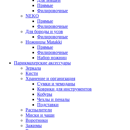
Для левшей
Прямые
Филировочные
NEKO
Прямые
Филировочные
Для бороды и усов
Филировочные
Ножницы Matakki
Прямые
Филировочные
Набор ножниц
Парикмахерские аксессуары
Зеркала
Кисти
Хранение и организация
Сумки и чемоданы
Коврики для инструментов
Кобуры
Чехлы и пеналы
Подставки
Распылители
Миски и чаши
Воротники
Зажимы