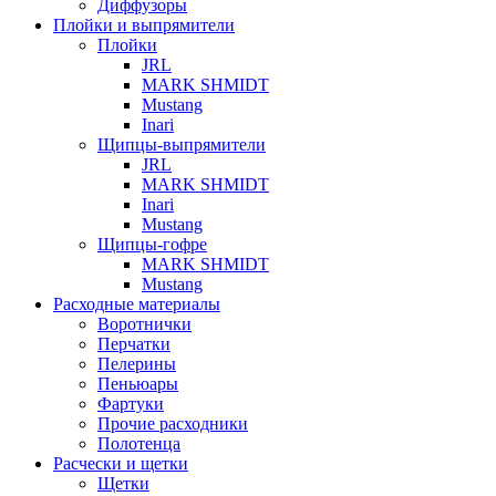
Диффузоры
Плойки и выпрямители
Плойки
JRL
MARK SHMIDT
Mustang
Inari
Щипцы-выпрямители
JRL
MARK SHMIDT
Inari
Mustang
Щипцы-гофре
MARK SHMIDT
Mustang
Расходные материалы
Воротнички
Перчатки
Пелерины
Пеньюары
Фартуки
Прочие расходники
Полотенца
Расчески и щетки
Щетки