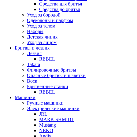
Средства для бритья
Средства до бритья
Уход за бородой
Одеколоны и парфюм
Уход за телом
Наборы
Детская линия
Уход за лицом
Бритвы и лезвия
Лезвия
REBEL
Takara
Филировочные бритвы
Опасные бритвы и шаветки
Воск
Бритвенные станки
REBEL
Машинки
Ручные машинки
Электрические машинки
JRL
MARK SHMIDT
Mustang
NEKO
Andis