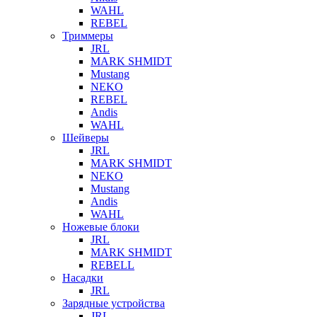
WAHL
REBEL
Триммеры
JRL
MARK SHMIDT
Mustang
NEKO
REBEL
Andis
WAHL
Шейверы
JRL
MARK SHMIDT
NEKO
Mustang
Andis
WAHL
Ножевые блоки
JRL
MARK SHMIDT
REBELL
Насадки
JRL
Зарядные устройства
JRL