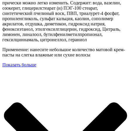
прически можно легко изменить. Содержит: вода, вазелин,
озокерит, глицерилстеарат (и) ПЭГ-100 стеарат,
синтетический пчелиный воск, ПВП, триалурет-4 фосфат,
пропиленгликоль, сульфат кальция, каолин, сополимер
акрилатов, отдушка, диметикон, гидроксид натрия,
феноксиэтанол, этилгексилглицерин, гидроксид, Цитраль,
лимонен, линалоол, бутилфенилметилпропионал,
гексилциннамаль, цитронеллол, гераниол
Применение: нанесите небольшое количество матовой крем-
пасты на слегка влажные или сухие волосы
Показать больше