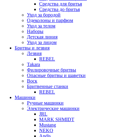
Средства для бритья
Средства до бритья
Уход за бородой
Одеколоны и парфюм
Уход за телом
Наборы
Детская линия
Уход за лицом
Бритвы и лезвия
Лезвия
REBEL
Takara
Филировочные бритвы
Опасные бритвы и шаветки
Воск
Бритвенные станки
REBEL
Машинки
Ручные машинки
Электрические машинки
JRL
MARK SHMIDT
Mustang
NEKO
Andis