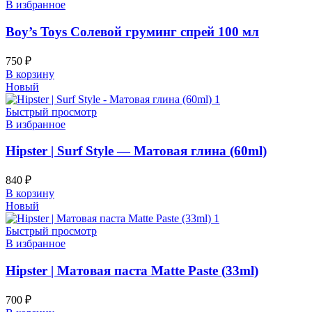
В избранное
Boy’s Toys Солевой груминг спрей 100 мл
750
₽
В корзину
Новый
Быстрый просмотр
В избранное
Hipster | Surf Style — Матовая глина (60ml)
840
₽
В корзину
Новый
Быстрый просмотр
В избранное
Hipster | Матовая паста Matte Paste (33ml)
700
₽