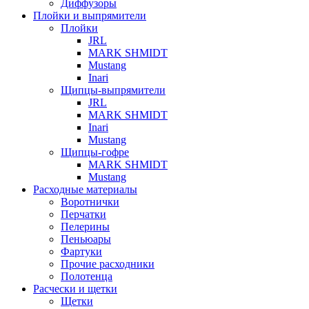
Диффузоры
Плойки и выпрямители
Плойки
JRL
MARK SHMIDT
Mustang
Inari
Щипцы-выпрямители
JRL
MARK SHMIDT
Inari
Mustang
Щипцы-гофре
MARK SHMIDT
Mustang
Расходные материалы
Воротнички
Перчатки
Пелерины
Пеньюары
Фартуки
Прочие расходники
Полотенца
Расчески и щетки
Щетки