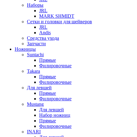
Наборы
JRL
MARK SHMIDT
Сетки и головки для шейверов
JRL
Andis
Средства ухода
Запчасти
Ножницы
Suntachi
Прямые
Филировочные
Takara
Прямые
Филировочные
Для левшей
Прямые
Филировочные
Mustang
Для левшей
Набор ножниц
Прямые
Филировочные
INARI