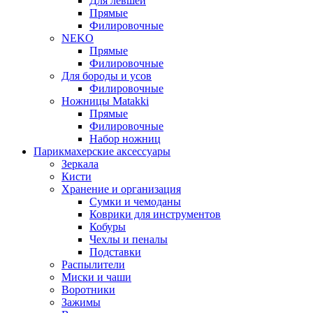
Для левшей
Прямые
Филировочные
NEKO
Прямые
Филировочные
Для бороды и усов
Филировочные
Ножницы Matakki
Прямые
Филировочные
Набор ножниц
Парикмахерские аксессуары
Зеркала
Кисти
Хранение и организация
Сумки и чемоданы
Коврики для инструментов
Кобуры
Чехлы и пеналы
Подставки
Распылители
Миски и чаши
Воротники
Зажимы