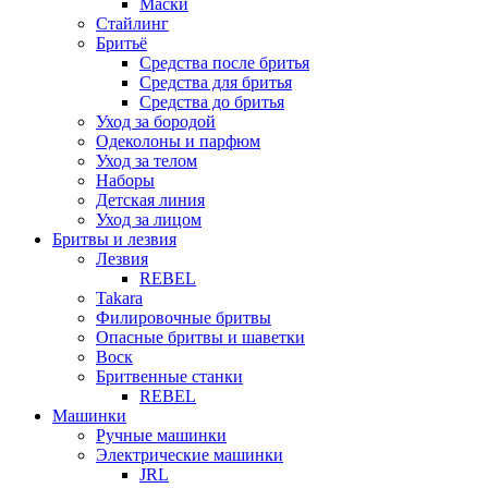
Маски
Стайлинг
Бритьё
Средства после бритья
Средства для бритья
Средства до бритья
Уход за бородой
Одеколоны и парфюм
Уход за телом
Наборы
Детская линия
Уход за лицом
Бритвы и лезвия
Лезвия
REBEL
Takara
Филировочные бритвы
Опасные бритвы и шаветки
Воск
Бритвенные станки
REBEL
Машинки
Ручные машинки
Электрические машинки
JRL