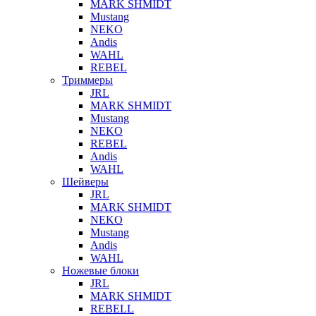
MARK SHMIDT
Mustang
NEKO
Andis
WAHL
REBEL
Триммеры
JRL
MARK SHMIDT
Mustang
NEKO
REBEL
Andis
WAHL
Шейверы
JRL
MARK SHMIDT
NEKO
Mustang
Andis
WAHL
Ножевые блоки
JRL
MARK SHMIDT
REBELL