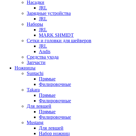
Насадки
JRL
Зарядные устройства
JRL
Наборы
JRL
MARK SHMIDT
Сетки и головки для шейверов
JRL
Andis
Средства ухода
Запчасти
Ножницы
Suntachi
Прямые
Филировочные
Takara
Прямые
Филировочные
Для левшей
Прямые
Филировочные
Mustang
Для левшей
Набор ножниц