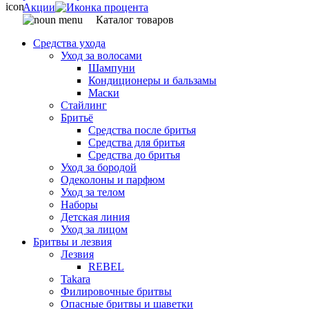
Акции
Каталог товаров
Средства ухода
Уход за волосами
Шампуни
Кондиционеры и бальзамы
Маски
Стайлинг
Бритьё
Средства после бритья
Средства для бритья
Средства до бритья
Уход за бородой
Одеколоны и парфюм
Уход за телом
Наборы
Детская линия
Уход за лицом
Бритвы и лезвия
Лезвия
REBEL
Takara
Филировочные бритвы
Опасные бритвы и шаветки