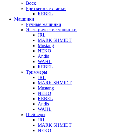
Воск
Бритвенные станки
REBEL
Машинки
Ручные машинки
Электрические машинки
JRL
MARK SHMIDT
Mustang
NEKO
Andis
WAHL
REBEL
Триммеры
JRL
MARK SHMIDT
Mustang
NEKO
REBEL
Andis
WAHL
Шейверы
JRL
MARK SHMIDT
NEKO