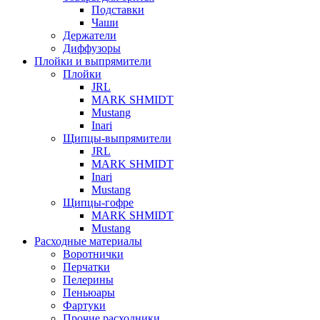
Подставки
Чаши
Держатели
Диффузоры
Плойки и выпрямители
Плойки
JRL
MARK SHMIDT
Mustang
Inari
Щипцы-выпрямители
JRL
MARK SHMIDT
Inari
Mustang
Щипцы-гофре
MARK SHMIDT
Mustang
Расходные материалы
Воротнички
Перчатки
Пелерины
Пеньюары
Фартуки
Прочие расходники