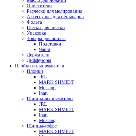
Масло для ножниц
Очистители
Расчески для мелирования
Аксессуары для пеньюаров
Фольга
Щетки для чистки
Упаковка
Товары для бритья
Подставки
Чаши
Держатели
Диффузоры
Плойки и выпрямители
Плойки
JRL
MARK SHMIDT
Mustang
Inari
Щипцы-выпрямители
JRL
MARK SHMIDT
Inari
Mustang
Щипцы-гофре
MARK SHMIDT