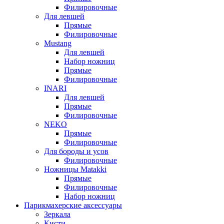
Филировочные
Для левшей
Прямые
Филировочные
Mustang
Для левшей
Набор ножниц
Прямые
Филировочные
INARI
Для левшей
Прямые
Филировочные
NEKO
Прямые
Филировочные
Для бороды и усов
Филировочные
Ножницы Matakki
Прямые
Филировочные
Набор ножниц
Парикмахерские аксессуары
Зеркала
Кисти