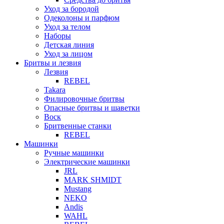
Уход за бородой
Одеколоны и парфюм
Уход за телом
Наборы
Детская линия
Уход за лицом
Бритвы и лезвия
Лезвия
REBEL
Takara
Филировочные бритвы
Опасные бритвы и шаветки
Воск
Бритвенные станки
REBEL
Машинки
Ручные машинки
Электрические машинки
JRL
MARK SHMIDT
Mustang
NEKO
Andis
WAHL