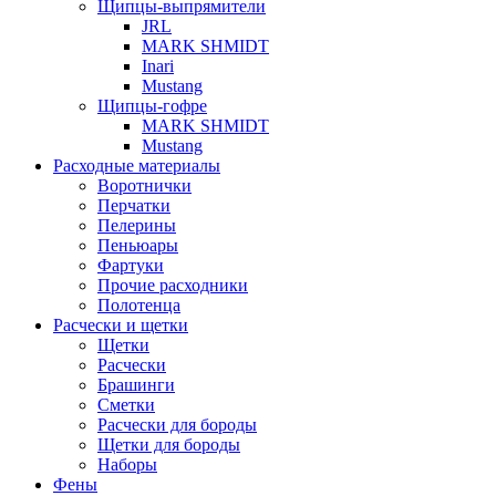
Щипцы-выпрямители
JRL
MARK SHMIDT
Inari
Mustang
Щипцы-гофре
MARK SHMIDT
Mustang
Расходные материалы
Воротнички
Перчатки
Пелерины
Пеньюары
Фартуки
Прочие расходники
Полотенца
Расчески и щетки
Щетки
Расчески
Брашинги
Сметки
Расчески для бороды
Щетки для бороды
Наборы
Фены