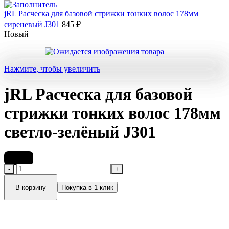
jRL Расческа для базовой стрижки тонких волос 178мм
сиреневый J301
845
₽
Новый
Нажмите, чтобы увеличить
jRL Расческа для базовой
стрижки тонких волос 178мм
светло-зелёный J301
845
₽
Количество
товара
jRL
В корзину
Покупка в 1 клик
Расческа
для
базовой
стрижки