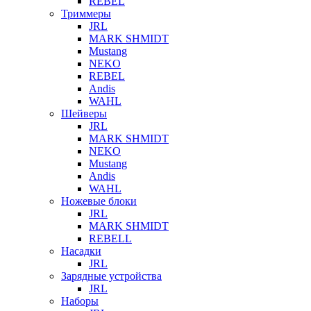
REBEL
Триммеры
JRL
MARK SHMIDT
Mustang
NEKO
REBEL
Andis
WAHL
Шейверы
JRL
MARK SHMIDT
NEKO
Mustang
Andis
WAHL
Ножевые блоки
JRL
MARK SHMIDT
REBELL
Насадки
JRL
Зарядные устройства
JRL
Наборы