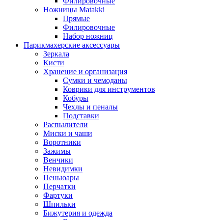
Филировочные
Ножницы Matakki
Прямые
Филировочные
Набор ножниц
Парикмахерские аксессуары
Зеркала
Кисти
Хранение и организация
Сумки и чемоданы
Коврики для инструментов
Кобуры
Чехлы и пеналы
Подставки
Распылители
Миски и чаши
Воротники
Зажимы
Венчики
Невидимки
Пеньюары
Перчатки
Фартуки
Шпильки
Бижутерия и одежда