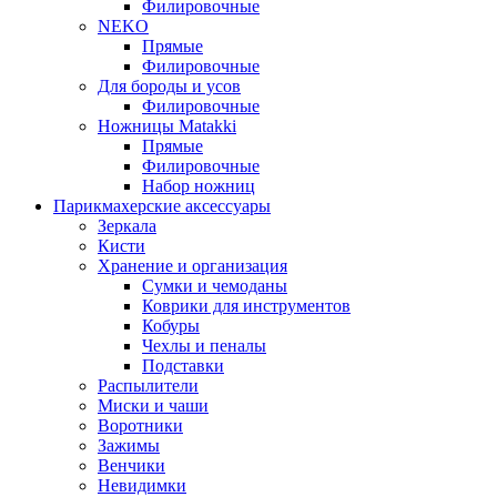
Филировочные
NEKO
Прямые
Филировочные
Для бороды и усов
Филировочные
Ножницы Matakki
Прямые
Филировочные
Набор ножниц
Парикмахерские аксессуары
Зеркала
Кисти
Хранение и организация
Сумки и чемоданы
Коврики для инструментов
Кобуры
Чехлы и пеналы
Подставки
Распылители
Миски и чаши
Воротники
Зажимы
Венчики
Невидимки