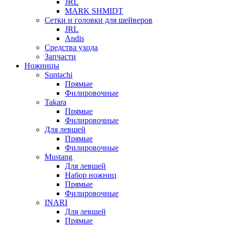
JRL
MARK SHMIDT
Сетки и головки для шейверов
JRL
Andis
Средства ухода
Запчасти
Ножницы
Suntachi
Прямые
Филировочные
Takara
Прямые
Филировочные
Для левшей
Прямые
Филировочные
Mustang
Для левшей
Набор ножниц
Прямые
Филировочные
INARI
Для левшей
Прямые