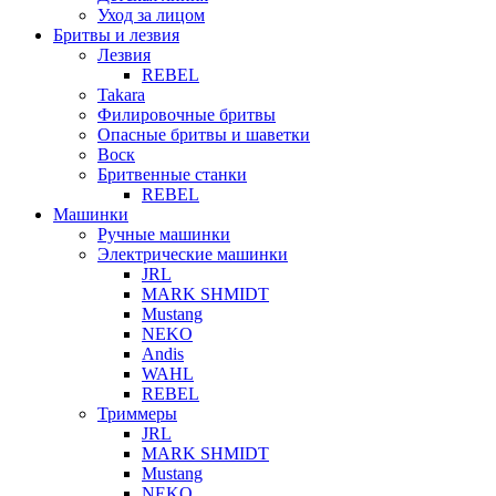
Уход за лицом
Бритвы и лезвия
Лезвия
REBEL
Takara
Филировочные бритвы
Опасные бритвы и шаветки
Воск
Бритвенные станки
REBEL
Машинки
Ручные машинки
Электрические машинки
JRL
MARK SHMIDT
Mustang
NEKO
Andis
WAHL
REBEL
Триммеры
JRL
MARK SHMIDT
Mustang
NEKO