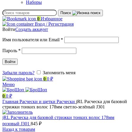
Наборы
Поиск
0
Избранное
Вход / Регистрация
Войти
Создать аккаунт
Обязательно
Имя пользователя или Email
*
Обязательно
Пароль
*
Войти
Забыли пароль?
Запомнить меня
0
0
₽
Меню
0
0
₽
Главная
Расчески и щетки
Расчески
jRL Расческа для базовой
стрижки тонких волос 178мм светло-зелёный J301
jRL Расческа для базовой стрижки тонких волос 178мм
розовый J301
845
₽
Назад к товарам