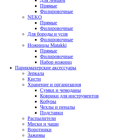
Для левшей
Прямые
Филировочные
NEKO
Прямые
Филировочные
Для бороды и усов
Филировочные
Ножницы Matakki
Прямые
Филировочные
Набор ножниц
Парикмахерские аксессуары
Зеркала
Кисти
Хранение и организация
Сумки и чемоданы
Коврики для инструментов
Кобуры
Чехлы и пеналы
Подставки
Распылители
Миски и чаши
Воротники
Зажимы