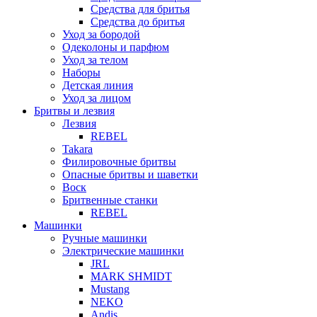
Средства для бритья
Средства до бритья
Уход за бородой
Одеколоны и парфюм
Уход за телом
Наборы
Детская линия
Уход за лицом
Бритвы и лезвия
Лезвия
REBEL
Takara
Филировочные бритвы
Опасные бритвы и шаветки
Воск
Бритвенные станки
REBEL
Машинки
Ручные машинки
Электрические машинки
JRL
MARK SHMIDT
Mustang
NEKO
Andis