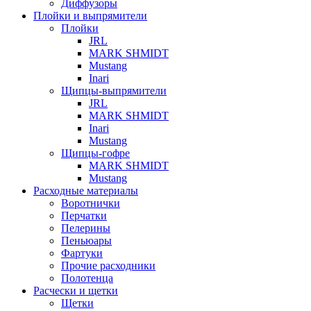
Диффузоры
Плойки и выпрямители
Плойки
JRL
MARK SHMIDT
Mustang
Inari
Щипцы-выпрямители
JRL
MARK SHMIDT
Inari
Mustang
Щипцы-гофре
MARK SHMIDT
Mustang
Расходные материалы
Воротнички
Перчатки
Пелерины
Пеньюары
Фартуки
Прочие расходники
Полотенца
Расчески и щетки
Щетки