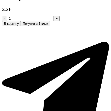
515
₽
Количество
товара
В корзину
Покупка в 1 клик
JRL
Бумажные
воротнички
для
защиты
шеи.
цвет
белый
5шт/
уп