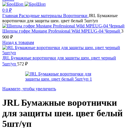
0
0
₽
Главная
Расходные материалы
Воротнички
JRL Бумажные
воротнички для защиты шеи. цвет белый 5шт/уп
Щипцы гофре Mustang Professional Wild MPEUG-04 Черный
3
900
₽
Назад к товарам
JRL Бумажные воротнички для защиты шеи. цвет черный
5шт/уп
572
₽
Нажмите, чтобы увеличить
JRL Бумажные воротнички
для защиты шеи. цвет белый
5шт/уп