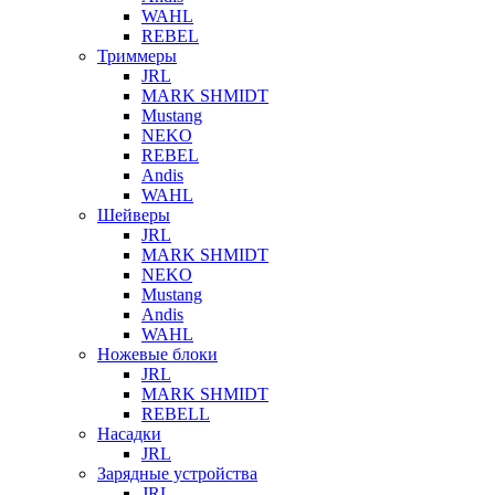
WAHL
REBEL
Триммеры
JRL
MARK SHMIDT
Mustang
NEKO
REBEL
Andis
WAHL
Шейверы
JRL
MARK SHMIDT
NEKO
Mustang
Andis
WAHL
Ножевые блоки
JRL
MARK SHMIDT
REBELL
Насадки
JRL
Зарядные устройства
JRL