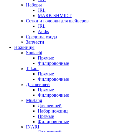
Наборы
JRL
MARK SHMIDT
Сетки и головки для шейверов
JRL
Andis
Средства ухода
Запчасти
Ножницы
Suntachi
Прямые
Филировочные
Takara
Прямые
Филировочные
Для левшей
Прямые
Филировочные
Mustang
Для левшей
Набор ножниц
Прямые
Филировочные
INARI