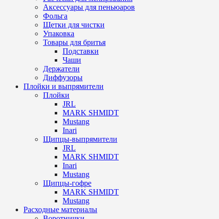
Аксессуары для пеньюаров
Фольга
Щетки для чистки
Упаковка
Товары для бритья
Подставки
Чаши
Держатели
Диффузоры
Плойки и выпрямители
Плойки
JRL
MARK SHMIDT
Mustang
Inari
Щипцы-выпрямители
JRL
MARK SHMIDT
Inari
Mustang
Щипцы-гофре
MARK SHMIDT
Mustang
Расходные материалы
Воротнички