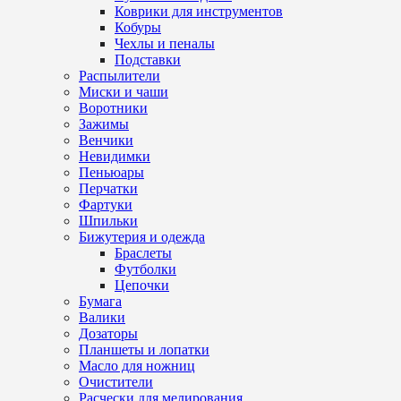
Коврики для инструментов
Кобуры
Чехлы и пеналы
Подставки
Распылители
Миски и чаши
Воротники
Зажимы
Венчики
Невидимки
Пеньюары
Перчатки
Фартуки
Шпильки
Бижутерия и одежда
Браслеты
Футболки
Цепочки
Бумага
Валики
Дозаторы
Планшеты и лопатки
Масло для ножниц
Очистители
Расчески для мелирования