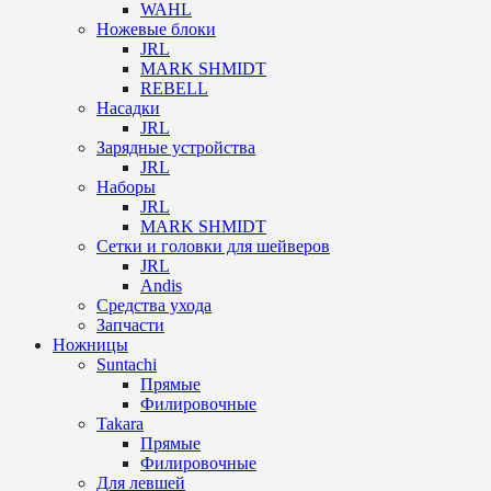
WAHL
Ножевые блоки
JRL
MARK SHMIDT
REBELL
Насадки
JRL
Зарядные устройства
JRL
Наборы
JRL
MARK SHMIDT
Сетки и головки для шейверов
JRL
Andis
Средства ухода
Запчасти
Ножницы
Suntachi
Прямые
Филировочные
Takara
Прямые
Филировочные
Для левшей