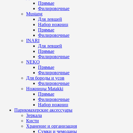
Прямые
Филировочные
Mustang
Для левшей
Набор ножниц
Прямые
Филировочные
INARI
Для левшей
Прямые
Филировочные
NEKO
Прямые
Филировочные
Для бороды и усов
Филировочные
Ножницы Matakki
Прямые
Филировочные
Набор ножниц
Парикмахерские аксессуары
Зеркала
Кисти
Хранение и организация
Сумки и чемоданы