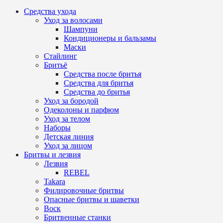
Средства ухода
Уход за волосами
Шампуни
Кондиционеры и бальзамы
Маски
Стайлинг
Бритьё
Средства после бритья
Средства для бритья
Средства до бритья
Уход за бородой
Одеколоны и парфюм
Уход за телом
Наборы
Детская линия
Уход за лицом
Бритвы и лезвия
Лезвия
REBEL
Takara
Филировочные бритвы
Опасные бритвы и шаветки
Воск
Бритвенные станки