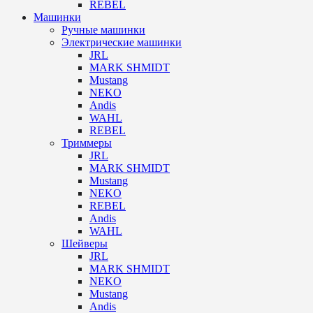
REBEL
Машинки
Ручные машинки
Электрические машинки
JRL
MARK SHMIDT
Mustang
NEKO
Andis
WAHL
REBEL
Триммеры
JRL
MARK SHMIDT
Mustang
NEKO
REBEL
Andis
WAHL
Шейверы
JRL
MARK SHMIDT
NEKO
Mustang
Andis