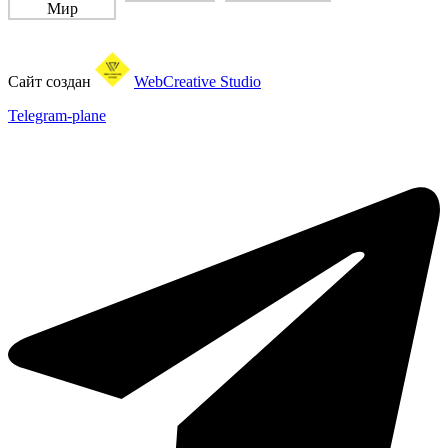
Сайт создан
WebCreative Studio
Telegram-plane