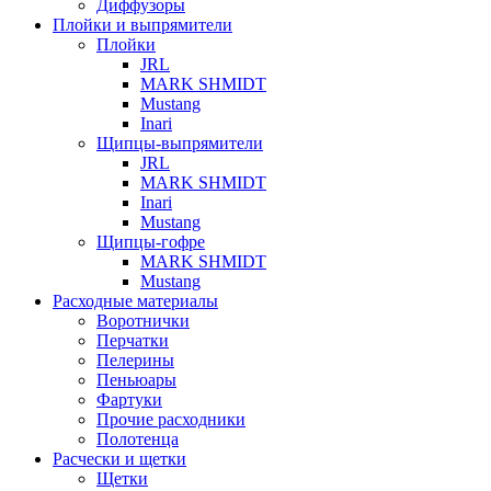
Диффузоры
Плойки и выпрямители
Плойки
JRL
MARK SHMIDT
Mustang
Inari
Щипцы-выпрямители
JRL
MARK SHMIDT
Inari
Mustang
Щипцы-гофре
MARK SHMIDT
Mustang
Расходные материалы
Воротнички
Перчатки
Пелерины
Пеньюары
Фартуки
Прочие расходники
Полотенца
Расчески и щетки
Щетки