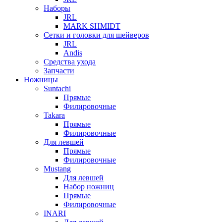
Наборы
JRL
MARK SHMIDT
Сетки и головки для шейверов
JRL
Andis
Средства ухода
Запчасти
Ножницы
Suntachi
Прямые
Филировочные
Takara
Прямые
Филировочные
Для левшей
Прямые
Филировочные
Mustang
Для левшей
Набор ножниц
Прямые
Филировочные
INARI