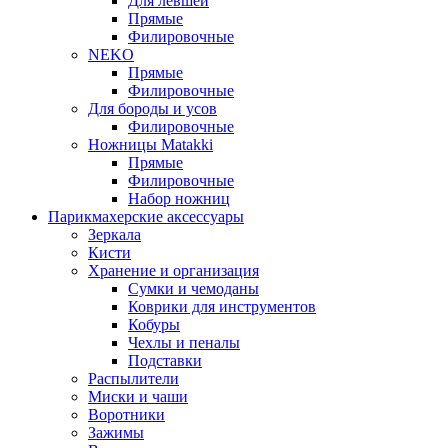
Для левшей
Прямые
Филировочные
NEKO
Прямые
Филировочные
Для бороды и усов
Филировочные
Ножницы Matakki
Прямые
Филировочные
Набор ножниц
Парикмахерские аксессуары
Зеркала
Кисти
Хранение и организация
Сумки и чемоданы
Коврики для инструментов
Кобуры
Чехлы и пеналы
Подставки
Распылители
Миски и чаши
Воротники
Зажимы