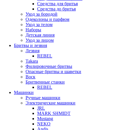
Средства для бритья
Средства до бритья
Уход за бородой
Одеколоны и парфюм
Уход за телом
Наборы
Детская линия
Уход за лицом
Бритвы и лезвия
Лезвия
REBEL
Takara
Филировочные бритвы
Опасные бритвы и шаветки
Воск
Бритвенные станки
REBEL
Машинки
Ручные машинки
Электрические машинки
JRL
MARK SHMIDT
Mustang
NEKO
Andis