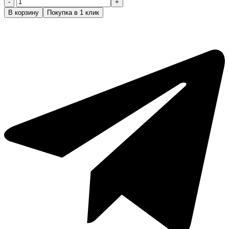
Количество
товара
В корзину
Покупка в 1 клик
Фартук
для
мастера,
бордовый,
полиэстер,88*43
см