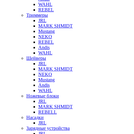
WAHL
REBEL
Триммеры
JRL
MARK SHMIDT
Mustang
NEKO
REBEL
Andis
WAHL
Шейверы
JRL
MARK SHMIDT
NEKO
Mustang
Andis
WAHL
Ножевые блоки
JRL
MARK SHMIDT
REBELL
Насадки
JRL
Зарядные устройства
JRL