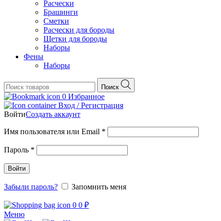
Расчески
Брашинги
Сметки
Расчески для бороды
Щетки для бороды
Наборы
Фены
Наборы
Поиск
0
Избранное
Вход / Регистрация
Войти
Создать аккаунт
Обязательно
Имя пользователя или Email
*
Обязательно
Пароль
*
Войти
Забыли пароль?
Запомнить меня
0
0
₽
Меню