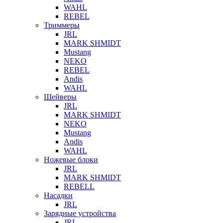
WAHL
REBEL
Триммеры
JRL
MARK SHMIDT
Mustang
NEKO
REBEL
Andis
WAHL
Шейверы
JRL
MARK SHMIDT
NEKO
Mustang
Andis
WAHL
Ножевые блоки
JRL
MARK SHMIDT
REBELL
Насадки
JRL
Зарядные устройства
JRL