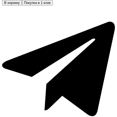
товара
В корзину
Покупка в 1 клик
Бритвы
и
лезвия
Takara
razor
black