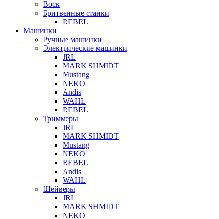
Воск
Бритвенные станки
REBEL
Машинки
Ручные машинки
Электрические машинки
JRL
MARK SHMIDT
Mustang
NEKO
Andis
WAHL
REBEL
Триммеры
JRL
MARK SHMIDT
Mustang
NEKO
REBEL
Andis
WAHL
Шейверы
JRL
MARK SHMIDT
NEKO