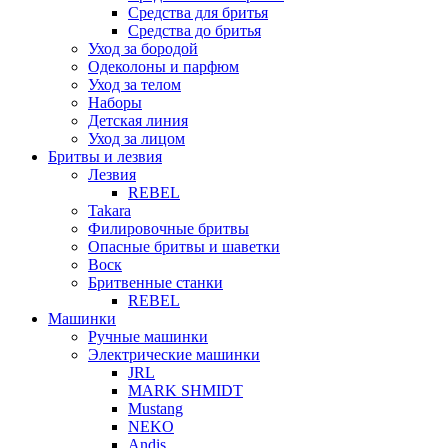
Средства для бритья
Средства до бритья
Уход за бородой
Одеколоны и парфюм
Уход за телом
Наборы
Детская линия
Уход за лицом
Бритвы и лезвия
Лезвия
REBEL
Takara
Филировочные бритвы
Опасные бритвы и шаветки
Воск
Бритвенные станки
REBEL
Машинки
Ручные машинки
Электрические машинки
JRL
MARK SHMIDT
Mustang
NEKO
Andis