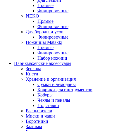
Для левшей
Прямые
Филировочные
NEKO
Прямые
Филировочные
Для бороды и усов
Филировочные
Ножницы Matakki
Прямые
Филировочные
Набор ножниц
Парикмахерские аксессуары
Зеркала
Кисти
Хранение и организация
Сумки и чемоданы
Коврики для инструментов
Кобуры
Чехлы и пеналы
Подставки
Распылители
Миски и чаши
Воротники
Зажимы