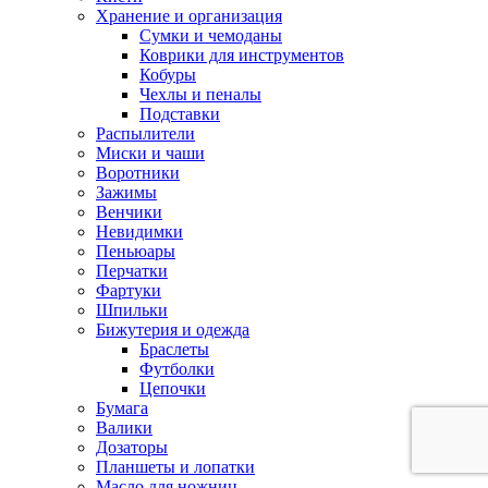
Хранение и организация
Сумки и чемоданы
Коврики для инструментов
Кобуры
Чехлы и пеналы
Подставки
Распылители
Миски и чаши
Воротники
Зажимы
Венчики
Невидимки
Пеньюары
Перчатки
Фартуки
Шпильки
Бижутерия и одежда
Браслеты
Футболки
Цепочки
Бумага
Валики
Дозаторы
Планшеты и лопатки
Масло для ножниц