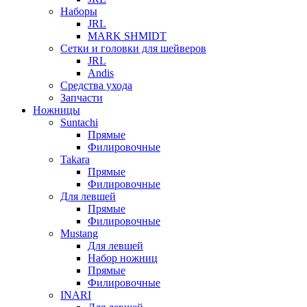
Наборы
JRL
MARK SHMIDT
Сетки и головки для шейверов
JRL
Andis
Средства ухода
Запчасти
Ножницы
Suntachi
Прямые
Филировочные
Takara
Прямые
Филировочные
Для левшей
Прямые
Филировочные
Mustang
Для левшей
Набор ножниц
Прямые
Филировочные
INARI