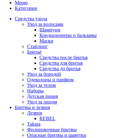
Меню
Категории
Средства ухода
Уход за волосами
Шампуни
Кондиционеры и бальзамы
Маски
Стайлинг
Бритьё
Средства после бритья
Средства для бритья
Средства до бритья
Уход за бородой
Одеколоны и парфюм
Уход за телом
Наборы
Детская линия
Уход за лицом
Бритвы и лезвия
Лезвия
REBEL
Takara
Филировочные бритвы
Опасные бритвы и шаветки