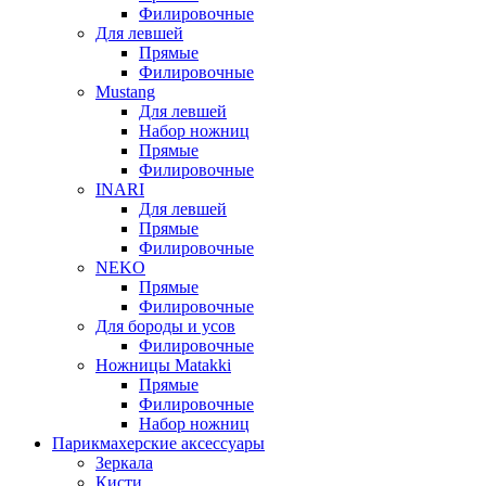
Филировочные
Для левшей
Прямые
Филировочные
Mustang
Для левшей
Набор ножниц
Прямые
Филировочные
INARI
Для левшей
Прямые
Филировочные
NEKO
Прямые
Филировочные
Для бороды и усов
Филировочные
Ножницы Matakki
Прямые
Филировочные
Набор ножниц
Парикмахерские аксессуары
Зеркала
Кисти