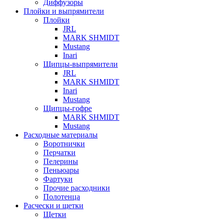
Диффузоры
Плойки и выпрямители
Плойки
JRL
MARK SHMIDT
Mustang
Inari
Щипцы-выпрямители
JRL
MARK SHMIDT
Inari
Mustang
Щипцы-гофре
MARK SHMIDT
Mustang
Расходные материалы
Воротнички
Перчатки
Пелерины
Пеньюары
Фартуки
Прочие расходники
Полотенца
Расчески и щетки
Щетки