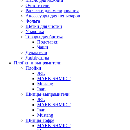
Масло для ножниц
Очистители
Расчески для мелирования
Аксессуары для пеньюаров
Фольга
Щетки для чистки
Упаковка
Товары для бритья
Подставки
Чаши
Держатели
Диффузоры
Плойки и выпрямители
Плойки
JRL
MARK SHMIDT
Mustang
Inari
Щипцы-выпрямители
JRL
MARK SHMIDT
Inari
Mustang
Щипцы-гофре
MARK SHMIDT