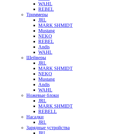
WAHL
REBEL
Триммеры
JRL
MARK SHMIDT
Mustang
NEKO
REBEL
Andis
WAHL
Шейверы
JRL
MARK SHMIDT
NEKO
Mustang
Andis
WAHL
Ножевые блоки
JRL
MARK SHMIDT
REBELL
Насадки
JRL
Зарядные устройства
JRL