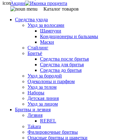
Акции
Каталог товаров
Средства ухода
Уход за волосами
Шампуни
Кондиционеры и бальзамы
Маски
Стайлинг
Бритьё
Средства после бритья
Средства для бритья
Средства до бритья
Уход за бородой
Одеколоны и парфюм
Уход за телом
Наборы
Детская линия
Уход за лицом
Бритвы и лезвия
Лезвия
REBEL
Takara
Филировочные бритвы
Опасные бритвы и шаветки