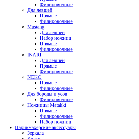
Филировочные
Для левшей
Прямые
Филировочные
Mustang
Для левшей
Набор ножниц
Прямые
Филировочные
INARI
Для левшей
Прямые
Филировочные
NEKO
Прямые
Филировочные
Для бороды и усов
Филировочные
Ножницы Matakki
Прямые
Филировочные
Набор ножниц
Парикмахерские аксессуары
Зеркала
Кисти