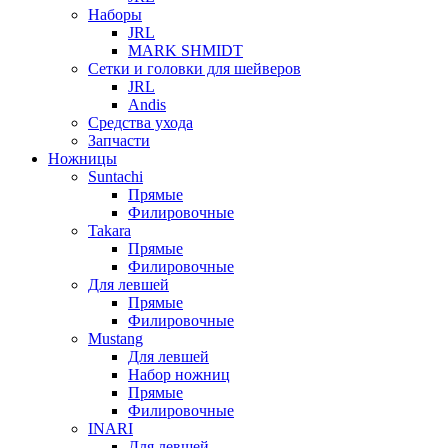
Наборы
JRL
MARK SHMIDT
Сетки и головки для шейверов
JRL
Andis
Средства ухода
Запчасти
Ножницы
Suntachi
Прямые
Филировочные
Takara
Прямые
Филировочные
Для левшей
Прямые
Филировочные
Mustang
Для левшей
Набор ножниц
Прямые
Филировочные
INARI
Для левшей