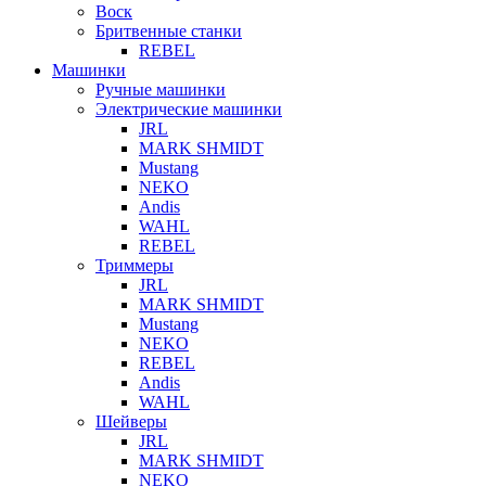
Воск
Бритвенные станки
REBEL
Машинки
Ручные машинки
Электрические машинки
JRL
MARK SHMIDT
Mustang
NEKO
Andis
WAHL
REBEL
Триммеры
JRL
MARK SHMIDT
Mustang
NEKO
REBEL
Andis
WAHL
Шейверы
JRL
MARK SHMIDT
NEKO