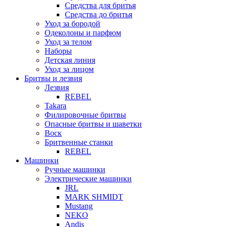
Средства для бритья
Средства до бритья
Уход за бородой
Одеколоны и парфюм
Уход за телом
Наборы
Детская линия
Уход за лицом
Бритвы и лезвия
Лезвия
REBEL
Takara
Филировочные бритвы
Опасные бритвы и шаветки
Воск
Бритвенные станки
REBEL
Машинки
Ручные машинки
Электрические машинки
JRL
MARK SHMIDT
Mustang
NEKO
Andis