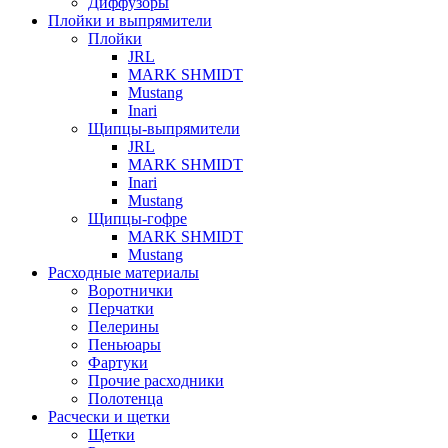
Диффузоры
Плойки и выпрямители
Плойки
JRL
MARK SHMIDT
Mustang
Inari
Щипцы-выпрямители
JRL
MARK SHMIDT
Inari
Mustang
Щипцы-гофре
MARK SHMIDT
Mustang
Расходные материалы
Воротнички
Перчатки
Пелерины
Пеньюары
Фартуки
Прочие расходники
Полотенца
Расчески и щетки
Щетки