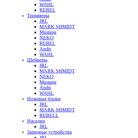
WAHL
REBEL
Триммеры
JRL
MARK SHMIDT
Mustang
NEKO
REBEL
Andis
WAHL
Шейверы
JRL
MARK SHMIDT
NEKO
Mustang
Andis
WAHL
Ножевые блоки
JRL
MARK SHMIDT
REBELL
Насадки
JRL
Зарядные устройства
JRL