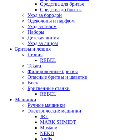
Средства для бритья
Средства до бритья
Уход за бородой
Одеколоны и парфюм
Уход за телом
Наборы
Детская линия
Уход за лицом
Бритвы и лезвия
Лезвия
REBEL
Takara
Филировочные бритвы
Опасные бритвы и шаветки
Воск
Бритвенные станки
REBEL
Машинки
Ручные машинки
Электрические машинки
JRL
MARK SHMIDT
Mustang
NEKO
Andis