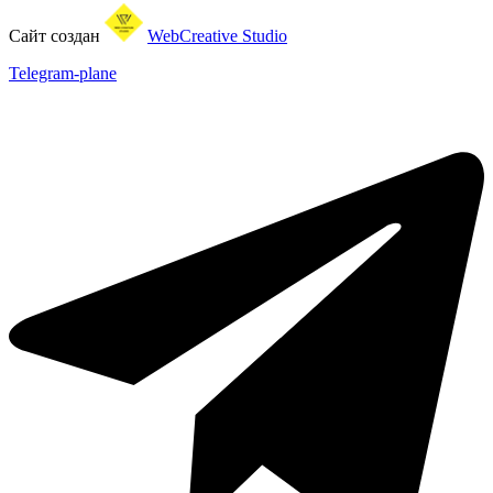
Сайт создан
WebCreative Studio
Telegram-plane