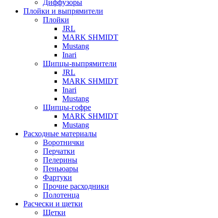
Диффузоры
Плойки и выпрямители
Плойки
JRL
MARK SHMIDT
Mustang
Inari
Щипцы-выпрямители
JRL
MARK SHMIDT
Inari
Mustang
Щипцы-гофре
MARK SHMIDT
Mustang
Расходные материалы
Воротнички
Перчатки
Пелерины
Пеньюары
Фартуки
Прочие расходники
Полотенца
Расчески и щетки
Щетки