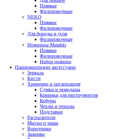
Для левшей
Прямые
Филировочные
NEKO
Прямые
Филировочные
Для бороды и усов
Филировочные
Ножницы Matakki
Прямые
Филировочные
Набор ножниц
Парикмахерские аксессуары
Зеркала
Кисти
Хранение и организация
Сумки и чемоданы
Коврики для инструментов
Кобуры
Чехлы и пеналы
Подставки
Распылители
Миски и чаши
Воротники
Зажимы