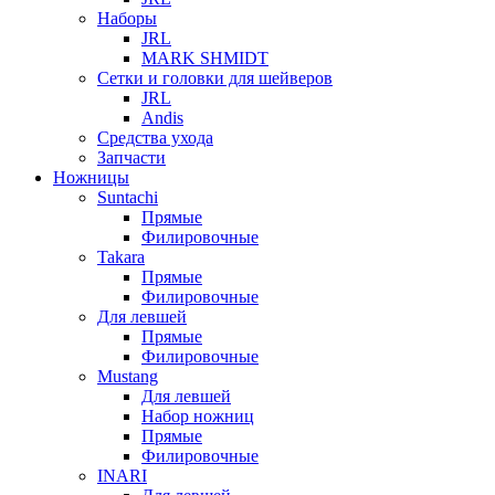
Наборы
JRL
MARK SHMIDT
Сетки и головки для шейверов
JRL
Andis
Средства ухода
Запчасти
Ножницы
Suntachi
Прямые
Филировочные
Takara
Прямые
Филировочные
Для левшей
Прямые
Филировочные
Mustang
Для левшей
Набор ножниц
Прямые
Филировочные
INARI