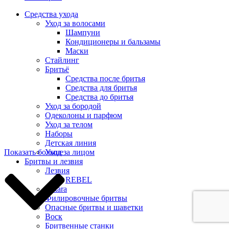
Средства ухода
Уход за волосами
Шампуни
Кондиционеры и бальзамы
Маски
Стайлинг
Бритьё
Средства после бритья
Средства для бритья
Средства до бритья
Уход за бородой
Одеколоны и парфюм
Уход за телом
Наборы
Детская линия
Уход за лицом
Показать больше
Бритвы и лезвия
Лезвия
REBEL
Takara
Филировочные бритвы
Опасные бритвы и шаветки
Воск
Бритвенные станки