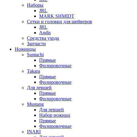
Наборы
JRL
MARK SHMIDT
Сетки и головки для шейверов
JRL
Andis
Средства ухода
Запчасти
Ножницы
Suntachi
Прямые
Филировочные
Takara
Прямые
Филировочные
Для левшей
Прямые
Филировочные
Mustang
Для левшей
Набор ножниц
Прямые
Филировочные
INARI