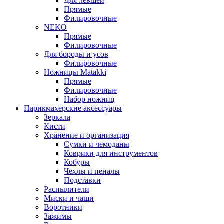
Для левшей
Прямые
Филировочные
NEKO
Прямые
Филировочные
Для бороды и усов
Филировочные
Ножницы Matakki
Прямые
Филировочные
Набор ножниц
Парикмахерские аксессуары
Зеркала
Кисти
Хранение и организация
Сумки и чемоданы
Коврики для инструментов
Кобуры
Чехлы и пеналы
Подставки
Распылители
Миски и чаши
Воротники
Зажимы