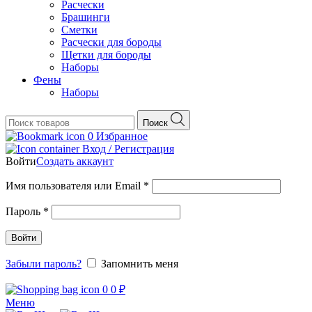
Расчески
Брашинги
Сметки
Расчески для бороды
Щетки для бороды
Наборы
Фены
Наборы
Поиск
0
Избранное
Вход / Регистрация
Войти
Создать аккаунт
Обязательно
Имя пользователя или Email
*
Обязательно
Пароль
*
Войти
Забыли пароль?
Запомнить меня
0
0
₽
Меню