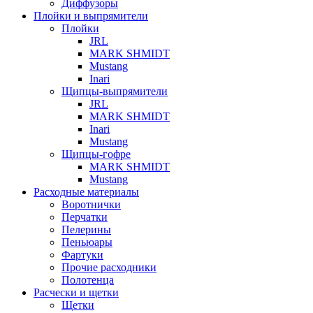
Диффузоры
Плойки и выпрямители
Плойки
JRL
MARK SHMIDT
Mustang
Inari
Щипцы-выпрямители
JRL
MARK SHMIDT
Inari
Mustang
Щипцы-гофре
MARK SHMIDT
Mustang
Расходные материалы
Воротнички
Перчатки
Пелерины
Пеньюары
Фартуки
Прочие расходники
Полотенца
Расчески и щетки
Щетки