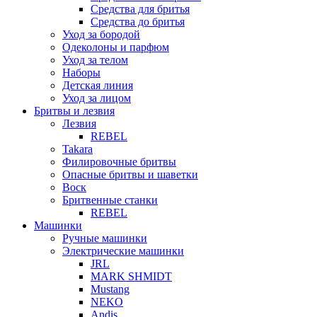
Средства для бритья
Средства до бритья
Уход за бородой
Одеколоны и парфюм
Уход за телом
Наборы
Детская линия
Уход за лицом
Бритвы и лезвия
Лезвия
REBEL
Takara
Филировочные бритвы
Опасные бритвы и шаветки
Воск
Бритвенные станки
REBEL
Машинки
Ручные машинки
Электрические машинки
JRL
MARK SHMIDT
Mustang
NEKO
Andis