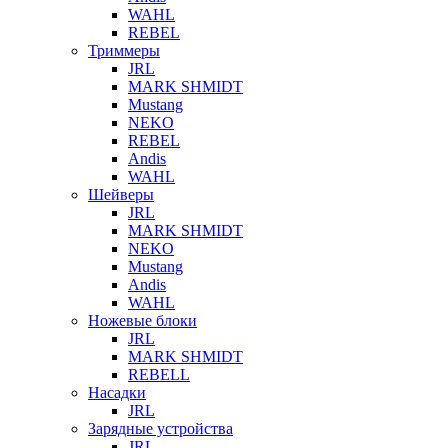
WAHL
REBEL
Триммеры
JRL
MARK SHMIDT
Mustang
NEKO
REBEL
Andis
WAHL
Шейверы
JRL
MARK SHMIDT
NEKO
Mustang
Andis
WAHL
Ножевые блоки
JRL
MARK SHMIDT
REBELL
Насадки
JRL
Зарядные устройства
JRL