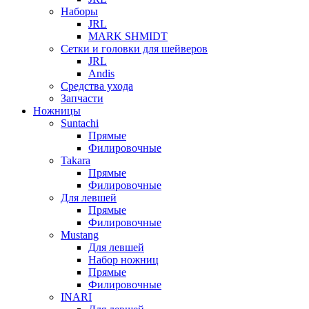
Наборы
JRL
MARK SHMIDT
Сетки и головки для шейверов
JRL
Andis
Средства ухода
Запчасти
Ножницы
Suntachi
Прямые
Филировочные
Takara
Прямые
Филировочные
Для левшей
Прямые
Филировочные
Mustang
Для левшей
Набор ножниц
Прямые
Филировочные
INARI