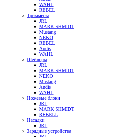
WAHL
REBEL
Триммеры
JRL
MARK SHMIDT
Mustang
NEKO
REBEL
Andis
WAHL
Шейверы
JRL
MARK SHMIDT
NEKO
Mustang
Andis
WAHL
Ножевые блоки
JRL
MARK SHMIDT
REBELL
Насадки
JRL
Зарядные устройства
JRL