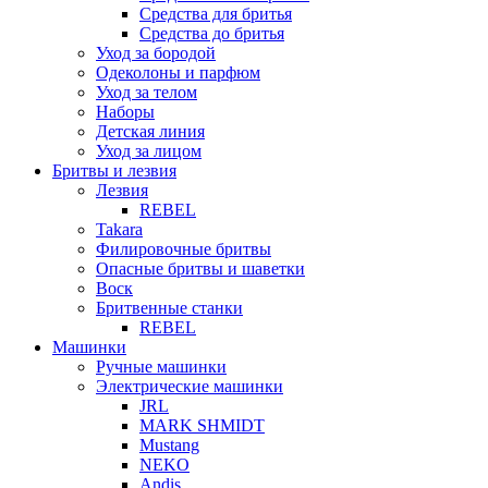
Средства для бритья
Средства до бритья
Уход за бородой
Одеколоны и парфюм
Уход за телом
Наборы
Детская линия
Уход за лицом
Бритвы и лезвия
Лезвия
REBEL
Takara
Филировочные бритвы
Опасные бритвы и шаветки
Воск
Бритвенные станки
REBEL
Машинки
Ручные машинки
Электрические машинки
JRL
MARK SHMIDT
Mustang
NEKO
Andis