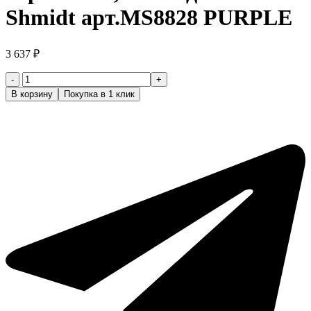
Shmidt арт.MS8828 PURPLE
3 637
₽
Количество
товара
В корзину
Покупка в 1 клик
Фен
для
волос
2400W
сиреневый,
2
насадки
Mark
Shmidt
арт.MS8828
PURPLE