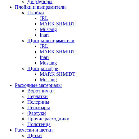
Диффузоры
Плойки и выпрямители
Плойки
JRL
MARK SHMIDT
Mustang
Inari
Щипцы-выпрямители
JRL
MARK SHMIDT
Inari
Mustang
Щипцы-гофре
MARK SHMIDT
Mustang
Расходные материалы
Воротнички
Перчатки
Пелерины
Пеньюары
Фартуки
Прочие расходники
Полотенца
Расчески и щетки
Щетки