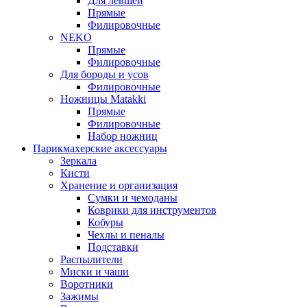
Для левшей
Прямые
Филировочные
NEKO
Прямые
Филировочные
Для бороды и усов
Филировочные
Ножницы Matakki
Прямые
Филировочные
Набор ножниц
Парикмахерские аксессуары
Зеркала
Кисти
Хранение и организация
Сумки и чемоданы
Коврики для инструментов
Кобуры
Чехлы и пеналы
Подставки
Распылители
Миски и чаши
Воротники
Зажимы