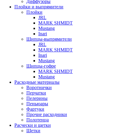
Диффузоры
Плойки и выпрямители
Плойки
JRL
MARK SHMIDT
Mustang
Inari
Щипцы-выпрямители
JRL
MARK SHMIDT
Inari
Mustang
Щипцы-гофре
MARK SHMIDT
Mustang
Расходные материалы
Воротнички
Перчатки
Пелерины
Пеньюары
Фартуки
Прочие расходники
Полотенца
Расчески и щетки
Щетки