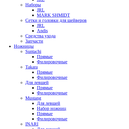
Наборы
JRL
MARK SHMIDT
Сетки и головки для шейверов
JRL
Andis
Средства ухода
Запчасти
Ножницы
Suntachi
Прямые
Филировочные
Takara
Прямые
Филировочные
Для левшей
Прямые
Филировочные
Mustang
Для левшей
Набор ножниц
Прямые
Филировочные
INARI