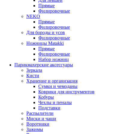
Для левшей
Прямые
Филировочные
NEKO
Прямые
Филировочные
Для бороды и усов
Филировочные
Ножницы Matakki
Прямые
Филировочные
Набор ножниц
Парикмахерские аксессуары
Зеркала
Кисти
Хранение и организация
Сумки и чемоданы
Коврики для инструментов
Кобуры
Чехлы и пеналы
Подставки
Распылители
Миски и чаши
Воротники
Зажимы