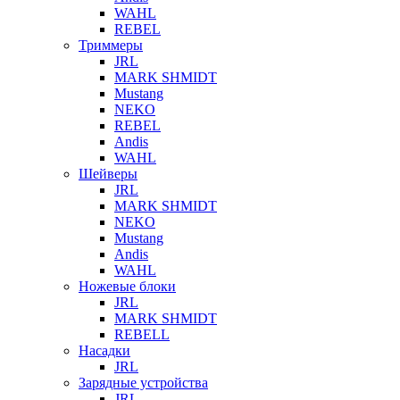
WAHL
REBEL
Триммеры
JRL
MARK SHMIDT
Mustang
NEKO
REBEL
Andis
WAHL
Шейверы
JRL
MARK SHMIDT
NEKO
Mustang
Andis
WAHL
Ножевые блоки
JRL
MARK SHMIDT
REBELL
Насадки
JRL
Зарядные устройства
JRL