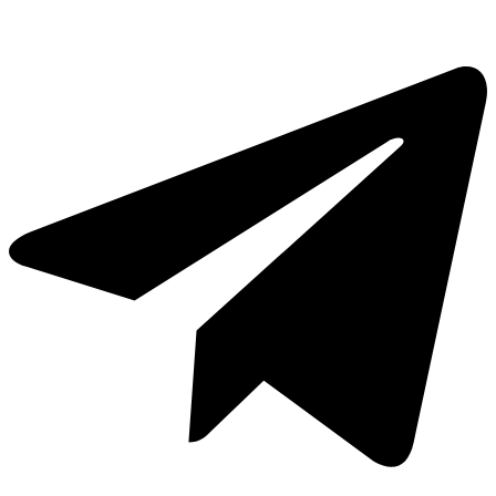
Cg
Crane
Grip
6.0"
прямые