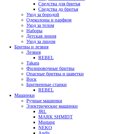
Средства для бритья
Средства до бритья
Уход за бородой
Одеколоны и парфюм
Уход за телом
Наборы
Детская линия
Уход за лицом
Бритвы и лезвия
Лезвия
REBEL
Takara
Филировочные бритвы
Опасные бритвы и шаветки
Воск
Бритвенные станки
REBEL
Машинки
Ручные машинки
Электрические машинки
JRL
MARK SHMIDT
Mustang
NEKO
Andis