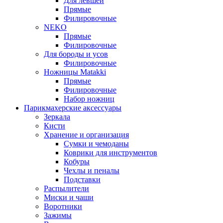
Для левшей
Прямые
Филировочные
NEKO
Прямые
Филировочные
Для бороды и усов
Филировочные
Ножницы Matakki
Прямые
Филировочные
Набор ножниц
Парикмахерские аксессуары
Зеркала
Кисти
Хранение и организация
Сумки и чемоданы
Коврики для инструментов
Кобуры
Чехлы и пеналы
Подставки
Распылители
Миски и чаши
Воротники
Зажимы