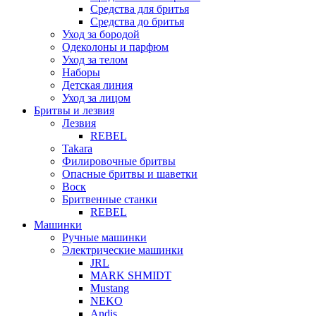
Средства для бритья
Средства до бритья
Уход за бородой
Одеколоны и парфюм
Уход за телом
Наборы
Детская линия
Уход за лицом
Бритвы и лезвия
Лезвия
REBEL
Takara
Филировочные бритвы
Опасные бритвы и шаветки
Воск
Бритвенные станки
REBEL
Машинки
Ручные машинки
Электрические машинки
JRL
MARK SHMIDT
Mustang
NEKO
Andis