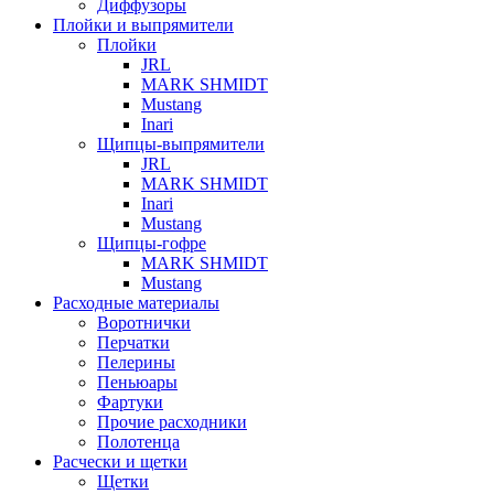
Диффузоры
Плойки и выпрямители
Плойки
JRL
MARK SHMIDT
Mustang
Inari
Щипцы-выпрямители
JRL
MARK SHMIDT
Inari
Mustang
Щипцы-гофре
MARK SHMIDT
Mustang
Расходные материалы
Воротнички
Перчатки
Пелерины
Пеньюары
Фартуки
Прочие расходники
Полотенца
Расчески и щетки
Щетки