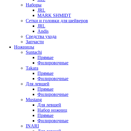
Наборы
JRL
MARK SHMIDT
Сетки и головки для шейверов
JRL
Andis
Средства ухода
Запчасти
Ножницы
Suntachi
Прямые
Филировочные
Takara
Прямые
Филировочные
Для левшей
Прямые
Филировочные
Mustang
Для левшей
Набор ножниц
Прямые
Филировочные
INARI