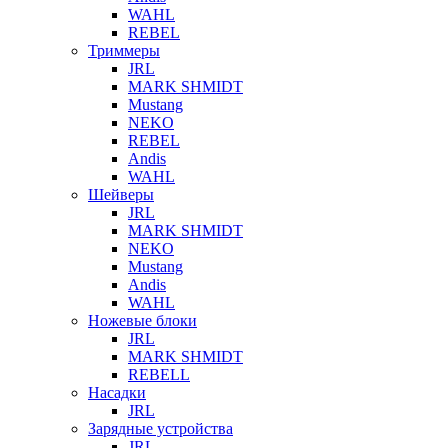
WAHL
REBEL
Триммеры
JRL
MARK SHMIDT
Mustang
NEKO
REBEL
Andis
WAHL
Шейверы
JRL
MARK SHMIDT
NEKO
Mustang
Andis
WAHL
Ножевые блоки
JRL
MARK SHMIDT
REBELL
Насадки
JRL
Зарядные устройства
JRL