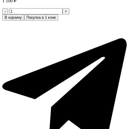
1 100
₽
Количество
товара
В корзину
Покупка в 1 клик
Твёрдый
Бессульфатный
шампунь
для
волос
и
бороды
глубокого
очищения