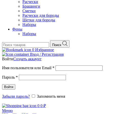
Расчески
Брашинги
Сметки
Расчески для бороды
Щетки для бороды
Наборы
Фены
Наборы
Поиск
0
Избранное
Вход / Регистрация
Войти
Создать аккаунт
Обязательно
Имя пользователя или Email
*
Обязательно
Пароль
*
Войти
Забыли пароль?
Запомнить меня
0
0
₽
Меню