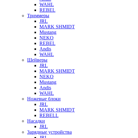
WAHL
REBEL
Триммеры
JRL
MARK SHMIDT
Mustang
NEKO
REBEL
Andis
WAHL
Шейверы
JRL
MARK SHMIDT
NEKO
Mustang
Andis
WAHL
Ножевые блоки
JRL
MARK SHMIDT
REBELL
Насадки
JRL
Зарядные устройства
JRL