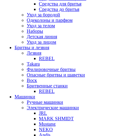
Средства для бритья
Средства до бритья
Уход за бородой
Одеколоны и парфюм
Уход за телом
Наборы
Детская линия
Уход за лицом
Бритвы и лезвия
Лезвия
REBEL
Takara
Филировочные бритвы
Опасные бритвы и шаветки
Воск
Бритвенные станки
REBEL
Машинки
Ручные машинки
Электрические машинки
JRL
MARK SHMIDT
Mustang
NEKO
Andis