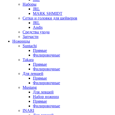
Наборы
JRL
MARK SHMIDT
Сетки и головки для шейверов
JRL
Andis
Средства ухода
Запчасти
Ножницы
Suntachi
Прямые
Филировочные
Takara
Прямые
Филировочные
Для левшей
Прямые
Филировочные
Mustang
Для левшей
Набор ножниц
Прямые
Филировочные
INARI