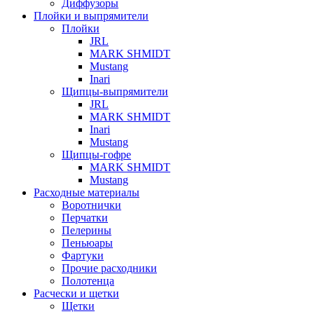
Диффузоры
Плойки и выпрямители
Плойки
JRL
MARK SHMIDT
Mustang
Inari
Щипцы-выпрямители
JRL
MARK SHMIDT
Inari
Mustang
Щипцы-гофре
MARK SHMIDT
Mustang
Расходные материалы
Воротнички
Перчатки
Пелерины
Пеньюары
Фартуки
Прочие расходники
Полотенца
Расчески и щетки
Щетки