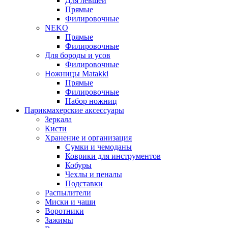
Для левшей
Прямые
Филировочные
NEKO
Прямые
Филировочные
Для бороды и усов
Филировочные
Ножницы Matakki
Прямые
Филировочные
Набор ножниц
Парикмахерские аксессуары
Зеркала
Кисти
Хранение и организация
Сумки и чемоданы
Коврики для инструментов
Кобуры
Чехлы и пеналы
Подставки
Распылители
Миски и чаши
Воротники
Зажимы