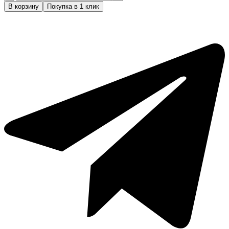
товара
В корзину
Покупка в 1 клик
Расческа
для
хвоста
с
мелкими
зубцами,
249мм