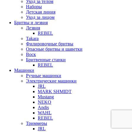
Уход за телом
Наборы
Детская линия
Уход за лицом
Бритвы и лезвия
Лезвия
REBEL
Takara
Филировочные бритвы
Опасные бритвы и шаветки
Воск
Бритвенные станки
REBEL
Машинки
Ручные машинки
Электрические машинки
JRL
MARK SHMIDT
Mustang
NEKO
Andis
WAHL
REBEL
Триммеры
JRL