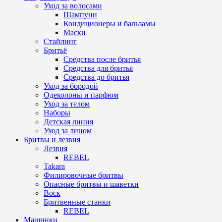
Уход за волосами
Шампуни
Кондиционеры и бальзамы
Маски
Стайлинг
Бритьё
Средства после бритья
Средства для бритья
Средства до бритья
Уход за бородой
Одеколоны и парфюм
Уход за телом
Наборы
Детская линия
Уход за лицом
Бритвы и лезвия
Лезвия
REBEL
Takara
Филировочные бритвы
Опасные бритвы и шаветки
Воск
Бритвенные станки
REBEL
Машинки