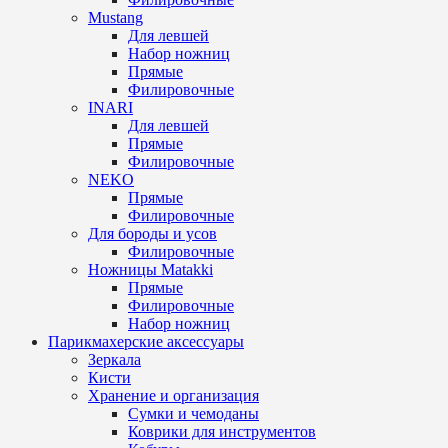
Mustang
Для левшей
Набор ножниц
Прямые
Филировочные
INARI
Для левшей
Прямые
Филировочные
NEKO
Прямые
Филировочные
Для бороды и усов
Филировочные
Ножницы Matakki
Прямые
Филировочные
Набор ножниц
Парикмахерские аксессуары
Зеркала
Кисти
Хранение и организация
Сумки и чемоданы
Коврики для инструментов