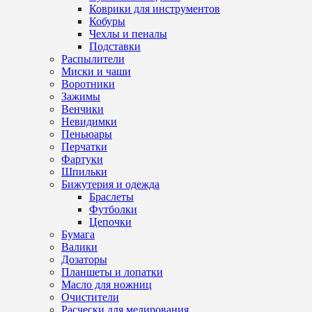
Коврики для инструментов
Кобуры
Чехлы и пеналы
Подставки
Распылители
Миски и чаши
Воротники
Зажимы
Венчики
Невидимки
Пеньюары
Перчатки
Фартуки
Шпильки
Бижутерия и одежда
Браслеты
Футболки
Цепочки
Бумага
Валики
Дозаторы
Планшеты и лопатки
Масло для ножниц
Очистители
Расчески для мелирования