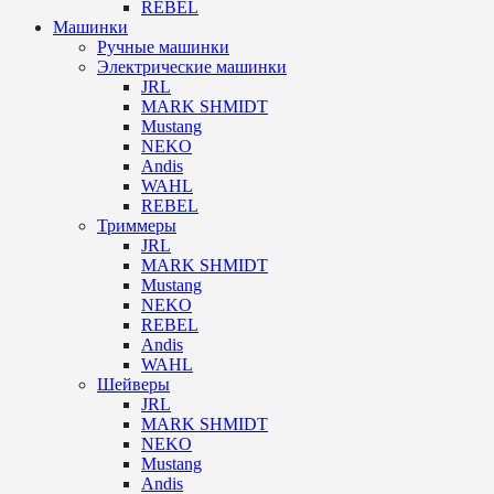
REBEL
Машинки
Ручные машинки
Электрические машинки
JRL
MARK SHMIDT
Mustang
NEKO
Andis
WAHL
REBEL
Триммеры
JRL
MARK SHMIDT
Mustang
NEKO
REBEL
Andis
WAHL
Шейверы
JRL
MARK SHMIDT
NEKO
Mustang
Andis