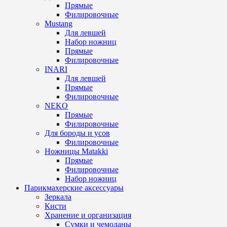
Прямые
Филировочные
Mustang
Для левшей
Набор ножниц
Прямые
Филировочные
INARI
Для левшей
Прямые
Филировочные
NEKO
Прямые
Филировочные
Для бороды и усов
Филировочные
Ножницы Matakki
Прямые
Филировочные
Набор ножниц
Парикмахерские аксессуары
Зеркала
Кисти
Хранение и организация
Сумки и чемоданы