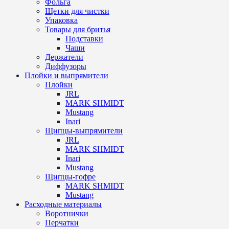
Фольга
Щетки для чистки
Упаковка
Товары для бритья
Подставки
Чаши
Держатели
Диффузоры
Плойки и выпрямители
Плойки
JRL
MARK SHMIDT
Mustang
Inari
Щипцы-выпрямители
JRL
MARK SHMIDT
Inari
Mustang
Щипцы-гофре
MARK SHMIDT
Mustang
Расходные материалы
Воротнички
Перчатки