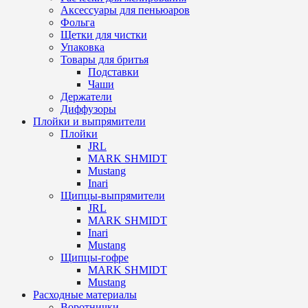
Аксессуары для пеньюаров
Фольга
Щетки для чистки
Упаковка
Товары для бритья
Подставки
Чаши
Держатели
Диффузоры
Плойки и выпрямители
Плойки
JRL
MARK SHMIDT
Mustang
Inari
Щипцы-выпрямители
JRL
MARK SHMIDT
Inari
Mustang
Щипцы-гофре
MARK SHMIDT
Mustang
Расходные материалы
Воротнички