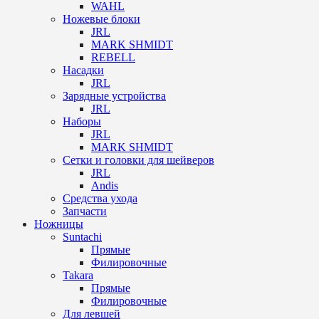
WAHL
Ножевые блоки
JRL
MARK SHMIDT
REBELL
Насадки
JRL
Зарядные устройства
JRL
Наборы
JRL
MARK SHMIDT
Сетки и головки для шейверов
JRL
Andis
Средства ухода
Запчасти
Ножницы
Suntachi
Прямые
Филировочные
Takara
Прямые
Филировочные
Для левшей