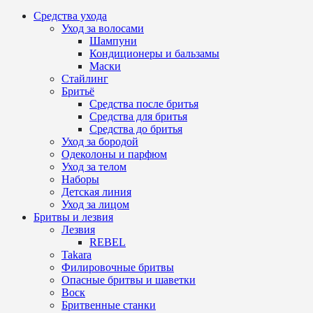
Средства ухода
Уход за волосами
Шампуни
Кондиционеры и бальзамы
Маски
Стайлинг
Бритьё
Средства после бритья
Средства для бритья
Средства до бритья
Уход за бородой
Одеколоны и парфюм
Уход за телом
Наборы
Детская линия
Уход за лицом
Бритвы и лезвия
Лезвия
REBEL
Takara
Филировочные бритвы
Опасные бритвы и шаветки
Воск
Бритвенные станки