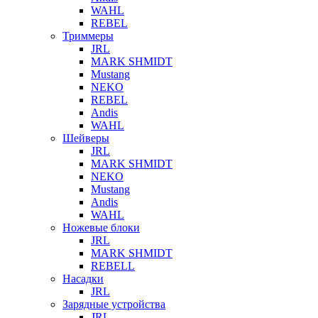
WAHL
REBEL
Триммеры
JRL
MARK SHMIDT
Mustang
NEKO
REBEL
Andis
WAHL
Шейверы
JRL
MARK SHMIDT
NEKO
Mustang
Andis
WAHL
Ножевые блоки
JRL
MARK SHMIDT
REBELL
Насадки
JRL
Зарядные устройства
JRL