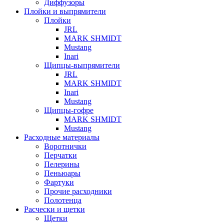
Диффузоры
Плойки и выпрямители
Плойки
JRL
MARK SHMIDT
Mustang
Inari
Щипцы-выпрямители
JRL
MARK SHMIDT
Inari
Mustang
Щипцы-гофре
MARK SHMIDT
Mustang
Расходные материалы
Воротнички
Перчатки
Пелерины
Пеньюары
Фартуки
Прочие расходники
Полотенца
Расчески и щетки
Щетки