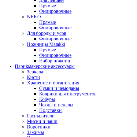
Для левшей
Прямые
Филировочные
NEKO
Прямые
Филировочные
Для бороды и усов
Филировочные
Ножницы Matakki
Прямые
Филировочные
Набор ножниц
Парикмахерские аксессуары
Зеркала
Кисти
Хранение и организация
Сумки и чемоданы
Коврики для инструментов
Кобуры
Чехлы и пеналы
Подставки
Распылители
Миски и чаши
Воротники
Зажимы