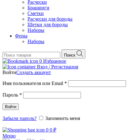
Расчески
Брашинги
Сметки
Расчески для бороды
Щетки для бороды
Наборы
Фены
Наборы
Поиск
0
Избранное
Вход / Регистрация
Войти
Создать аккаунт
Обязательно
Имя пользователя или Email
*
Обязательно
Пароль
*
Войти
Забыли пароль?
Запомнить меня
0
0
₽
Меню