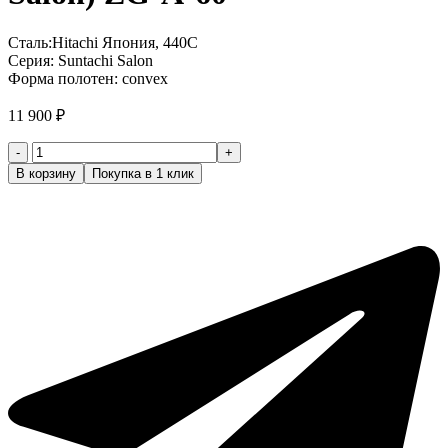
Сталь:Hitachi Япония, 440C
Серия: Suntachi Salon
Форма полотен: convex
11 900
₽
Количество
товара
В корзину
Покупка в 1 клик
Ножницы
парикмахерские
прямые
5
класс
(Suntachi
Salon)
ZG-
A-
60