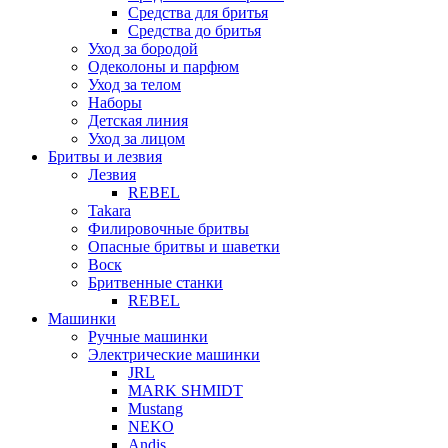
Средства для бритья
Средства до бритья
Уход за бородой
Одеколоны и парфюм
Уход за телом
Наборы
Детская линия
Уход за лицом
Бритвы и лезвия
Лезвия
REBEL
Takara
Филировочные бритвы
Опасные бритвы и шаветки
Воск
Бритвенные станки
REBEL
Машинки
Ручные машинки
Электрические машинки
JRL
MARK SHMIDT
Mustang
NEKO
Andis