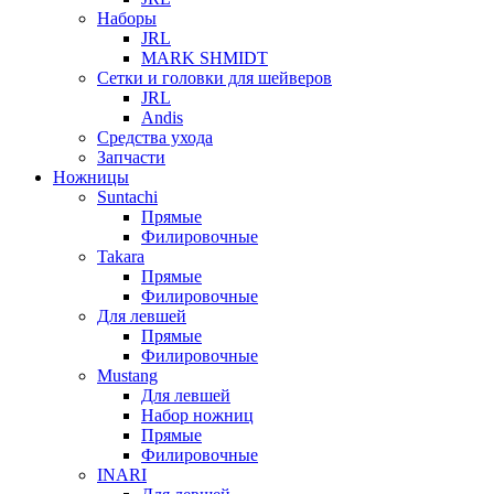
Наборы
JRL
MARK SHMIDT
Сетки и головки для шейверов
JRL
Andis
Средства ухода
Запчасти
Ножницы
Suntachi
Прямые
Филировочные
Takara
Прямые
Филировочные
Для левшей
Прямые
Филировочные
Mustang
Для левшей
Набор ножниц
Прямые
Филировочные
INARI