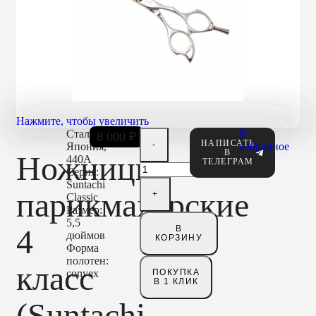
Нажмите, чтобы увеличить
Сталь:Hitachi
В
8 000
₽
НАПИСАТЬ
Япония,
избранное
В
Ножницы
440А
ТЕЛЕГРАМ
Серия:
Suntachi
парикмахерские
Classic
Размер:
5,5
4
В
дюймов
КОРЗИНУ
Форма
полотен:
класс
convex
ПОКУПКА
В 1 КЛИК
(Suntachi