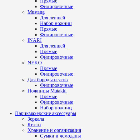
Прямые
Филировочные
Mustang
Для левшей
Набор ножниц
Прямые
Филировочные
INARI
Для левшей
Прямые
Филировочные
NEKO
Прямые
Филировочные
Для бороды и усов
Филировочные
Ножницы Matakki
Прямые
Филировочные
Набор ножниц
Парикмахерские аксессуары
Зеркала
Кисти
Хранение и организация
Сумки и чемоданы