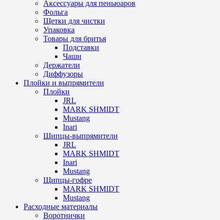
Аксессуары для пеньюаров
Фольга
Щетки для чистки
Упаковка
Товары для бритья
Подставки
Чаши
Держатели
Диффузоры
Плойки и выпрямители
Плойки
JRL
MARK SHMIDT
Mustang
Inari
Щипцы-выпрямители
JRL
MARK SHMIDT
Inari
Mustang
Щипцы-гофре
MARK SHMIDT
Mustang
Расходные материалы
Воротнички