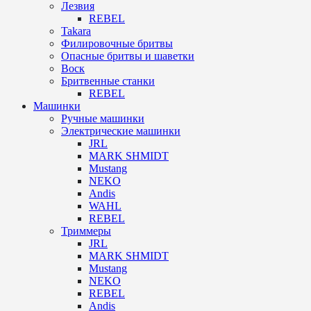
Лезвия
REBEL
Takara
Филировочные бритвы
Опасные бритвы и шаветки
Воск
Бритвенные станки
REBEL
Машинки
Ручные машинки
Электрические машинки
JRL
MARK SHMIDT
Mustang
NEKO
Andis
WAHL
REBEL
Триммеры
JRL
MARK SHMIDT
Mustang
NEKO
REBEL
Andis