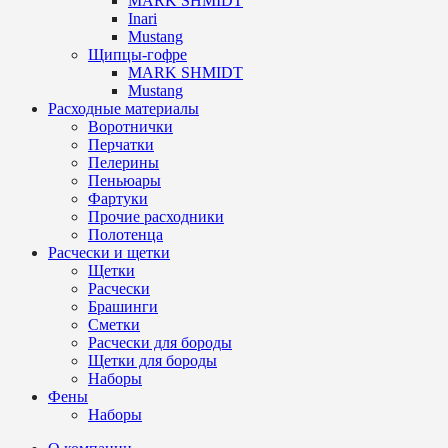
MARK SHMIDT
Inari
Mustang
Щипцы-гофре
MARK SHMIDT
Mustang
Расходные материалы
Воротнички
Перчатки
Пелерины
Пеньюары
Фартуки
Прочие расходники
Полотенца
Расчески и щетки
Щетки
Расчески
Брашинги
Сметки
Расчески для бороды
Щетки для бороды
Наборы
Фены
Наборы