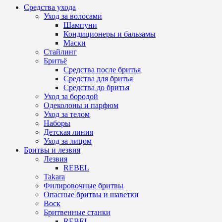
Средства ухода
Уход за волосами
Шампуни
Кондиционеры и бальзамы
Маски
Стайлинг
Бритьё
Средства после бритья
Средства для бритья
Средства до бритья
Уход за бородой
Одеколоны и парфюм
Уход за телом
Наборы
Детская линия
Уход за лицом
Бритвы и лезвия
Лезвия
REBEL
Takara
Филировочные бритвы
Опасные бритвы и шаветки
Воск
Бритвенные станки
REBEL