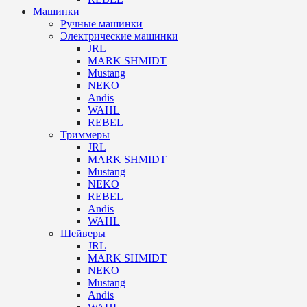
Машинки
Ручные машинки
Электрические машинки
JRL
MARK SHMIDT
Mustang
NEKO
Andis
WAHL
REBEL
Триммеры
JRL
MARK SHMIDT
Mustang
NEKO
REBEL
Andis
WAHL
Шейверы
JRL
MARK SHMIDT
NEKO
Mustang
Andis