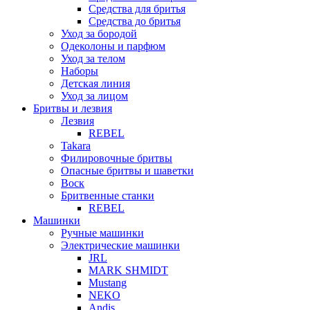
Средства для бритья
Средства до бритья
Уход за бородой
Одеколоны и парфюм
Уход за телом
Наборы
Детская линия
Уход за лицом
Бритвы и лезвия
Лезвия
REBEL
Takara
Филировочные бритвы
Опасные бритвы и шаветки
Воск
Бритвенные станки
REBEL
Машинки
Ручные машинки
Электрические машинки
JRL
MARK SHMIDT
Mustang
NEKO
Andis