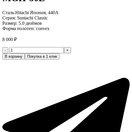
Сталь:Hitachi Япония, 440А
Серия: Suntachi Classic
Размер: 5.0 дюймов
Форма полотен: convex
8 000
₽
Количество
товара
В корзину
Покупка в 1 клик
Ножницы
парикмахерские
4
класс
(Suntachi
Classic
Gold)
MGH-
50L