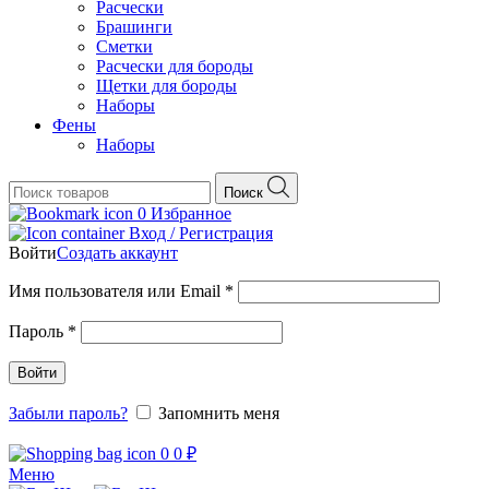
Расчески
Брашинги
Сметки
Расчески для бороды
Щетки для бороды
Наборы
Фены
Наборы
Поиск
0
Избранное
Вход / Регистрация
Войти
Создать аккаунт
Обязательно
Имя пользователя или Email
*
Обязательно
Пароль
*
Войти
Забыли пароль?
Запомнить меня
0
0
₽
Меню