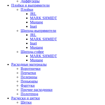
Диффузоры
Плойки и выпрямители
Плойки
JRL
MARK SHMIDT
Mustang
Inari
Щипцы-выпрямители
JRL
MARK SHMIDT
Inari
Mustang
Щипцы-гофре
MARK SHMIDT
Mustang
Расходные материалы
Воротнички
Перчатки
Пелерины
Пеньюары
Фартуки
Прочие расходники
Полотенца
Расчески и щетки
Щетки