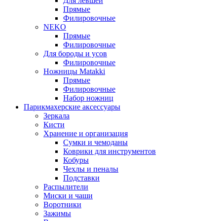
Для левшей
Прямые
Филировочные
NEKO
Прямые
Филировочные
Для бороды и усов
Филировочные
Ножницы Matakki
Прямые
Филировочные
Набор ножниц
Парикмахерские аксессуары
Зеркала
Кисти
Хранение и организация
Сумки и чемоданы
Коврики для инструментов
Кобуры
Чехлы и пеналы
Подставки
Распылители
Миски и чаши
Воротники
Зажимы