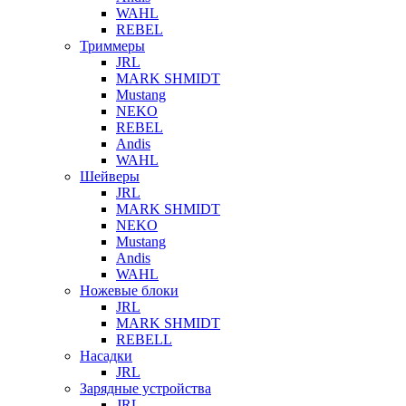
WAHL
REBEL
Триммеры
JRL
MARK SHMIDT
Mustang
NEKO
REBEL
Andis
WAHL
Шейверы
JRL
MARK SHMIDT
NEKO
Mustang
Andis
WAHL
Ножевые блоки
JRL
MARK SHMIDT
REBELL
Насадки
JRL
Зарядные устройства
JRL