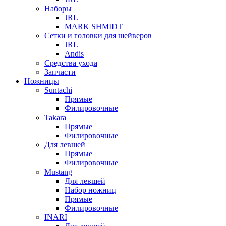
Наборы
JRL
MARK SHMIDT
Сетки и головки для шейверов
JRL
Andis
Средства ухода
Запчасти
Ножницы
Suntachi
Прямые
Филировочные
Takara
Прямые
Филировочные
Для левшей
Прямые
Филировочные
Mustang
Для левшей
Набор ножниц
Прямые
Филировочные
INARI