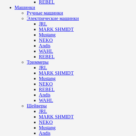
REBEL
Машинки
Ручные машинки
Электрические машинки
JRL
MARK SHMIDT
Mustang
NEKO
Andis
WAHL
REBEL
Триммеры
JRL
MARK SHMIDT
Mustang
NEKO
REBEL
Andis
WAHL
Шейверы
JRL
MARK SHMIDT
NEKO
Mustang
Andis