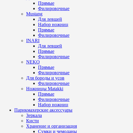
Прямые
Филировочные
Mustang
Для левшей
Набор ножниц
Прямые
Филировочные
INARI
Для левшей
Прямые
Филировочные
NEKO
Прямые
Филировочные
Для бороды и усов
Филировочные
Ножницы Matakki
Прямые
Филировочные
Набор ножниц
Парикмахерские аксессуары
Зеркала
Кисти
Хранение и организация
Сумки и чемоданы