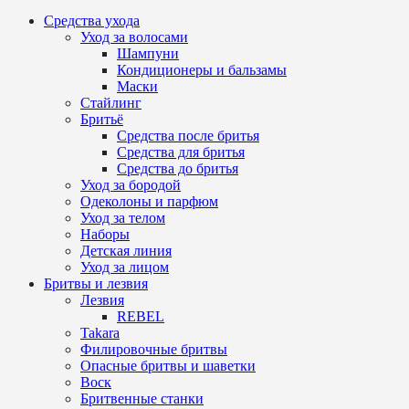
Средства ухода
Уход за волосами
Шампуни
Кондиционеры и бальзамы
Маски
Стайлинг
Бритьё
Средства после бритья
Средства для бритья
Средства до бритья
Уход за бородой
Одеколоны и парфюм
Уход за телом
Наборы
Детская линия
Уход за лицом
Бритвы и лезвия
Лезвия
REBEL
Takara
Филировочные бритвы
Опасные бритвы и шаветки
Воск
Бритвенные станки