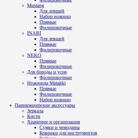
Mustang
Для левшей
Набор ножниц
Прямые
Филировочные
INARI
Для левшей
Прямые
Филировочные
NEKO
Прямые
Филировочные
Для бороды и усов
Филировочные
Ножницы Matakki
Прямые
Филировочные
Набор ножниц
Парикмахерские аксессуары
Зеркала
Кисти
Хранение и организация
Сумки и чемоданы
Коврики для инструментов