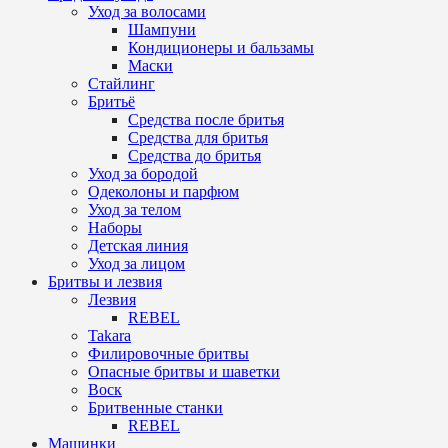
Уход за волосами
Шампуни
Кондиционеры и бальзамы
Маски
Стайлинг
Бритьё
Средства после бритья
Средства для бритья
Средства до бритья
Уход за бородой
Одеколоны и парфюм
Уход за телом
Наборы
Детская линия
Уход за лицом
Бритвы и лезвия
Лезвия
REBEL
Takara
Филировочные бритвы
Опасные бритвы и шаветки
Воск
Бритвенные станки
REBEL
Машинки