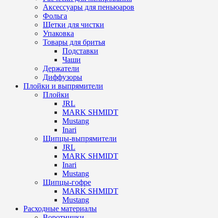
Аксессуары для пеньюаров
Фольга
Щетки для чистки
Упаковка
Товары для бритья
Подставки
Чаши
Держатели
Диффузоры
Плойки и выпрямители
Плойки
JRL
MARK SHMIDT
Mustang
Inari
Щипцы-выпрямители
JRL
MARK SHMIDT
Inari
Mustang
Щипцы-гофре
MARK SHMIDT
Mustang
Расходные материалы
Воротнички