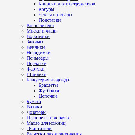
Коврики для инструментов
Кобуры
Чехлы и пеналы
Подставки
Распылители
Миски и чаши
Воротники
Зажимы
Венчики
Невидимки
Пеньюары
Перчатки
Фартуки
Шпильки
Бижутерия и одежда
Браслеты
Футболки
Цепочки
Бумага
Валики
Дозаторы
Планшеты и лопатки
Масло для ножниц
Очистители
Расчески для мелирования