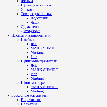
Фольга
Щетки для чистки
Упаковка
Товары для бритья
Подставки
Чаши
Держатели
Диффузоры
Плойки и выпрямители
Плойки
JRL
MARK SHMIDT
Mustang
Inari
Щипцы-выпрямители
JRL
MARK SHMIDT
Inari
Mustang
Щипцы-гофре
MARK SHMIDT
Mustang
Расходные материалы
Воротнички
Перчатки