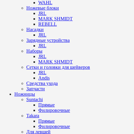
WAHL
Ножевые блоки
JRL
MARK SHMIDT
REBELL
Насадки
JRL
Зарядные устройства
JRL
Наборы
JRL
MARK SHMIDT
Сетки и головки для шейверов
JRL
Andis
Средства ухода
Запчасти
Ножницы
Suntachi
Прямые
Филировочные
Takara
Прямые
Филировочные
Для левшей