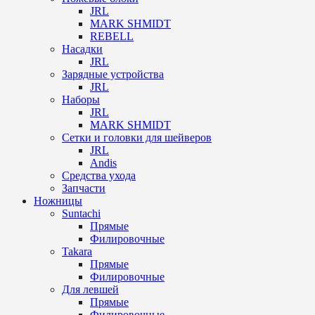
JRL
MARK SHMIDT
REBELL
Насадки
JRL
Зарядные устройства
JRL
Наборы
JRL
MARK SHMIDT
Сетки и головки для шейверов
JRL
Andis
Средства ухода
Запчасти
Ножницы
Suntachi
Прямые
Филировочные
Takara
Прямые
Филировочные
Для левшей
Прямые
Филировочные