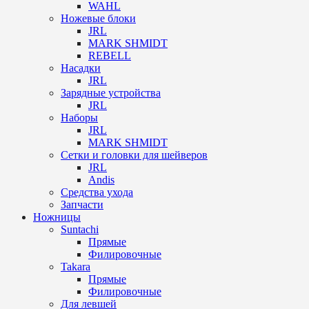
WAHL
Ножевые блоки
JRL
MARK SHMIDT
REBELL
Насадки
JRL
Зарядные устройства
JRL
Наборы
JRL
MARK SHMIDT
Сетки и головки для шейверов
JRL
Andis
Средства ухода
Запчасти
Ножницы
Suntachi
Прямые
Филировочные
Takara
Прямые
Филировочные
Для левшей