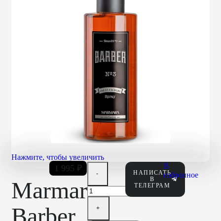
Нажмите, чтобы увеличить
В
1 995
₽
НАПИСАТЬ
избранное
В
Marmara
ТЕЛЕГРАМ
Barber