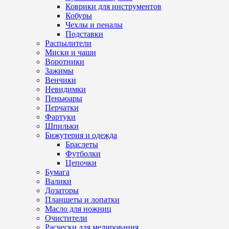
Коврики для инструментов
Кобуры
Чехлы и пеналы
Подставки
Распылители
Миски и чаши
Воротники
Зажимы
Венчики
Невидимки
Пеньюары
Перчатки
Фартуки
Шпильки
Бижутерия и одежда
Браслеты
Футболки
Цепочки
Бумага
Валики
Дозаторы
Планшеты и лопатки
Масло для ножниц
Очистители
Расчески для мелирования