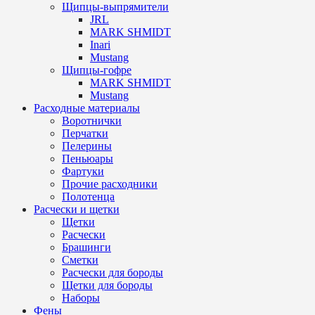
Щипцы-выпрямители
JRL
MARK SHMIDT
Inari
Mustang
Щипцы-гофре
MARK SHMIDT
Mustang
Расходные материалы
Воротнички
Перчатки
Пелерины
Пеньюары
Фартуки
Прочие расходники
Полотенца
Расчески и щетки
Щетки
Расчески
Брашинги
Сметки
Расчески для бороды
Щетки для бороды
Наборы
Фены