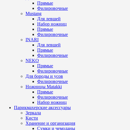
Прямые
Филировочные
Mustang
Для левшей
Набор ножниц
Прямые
Филировочные
INARI
Для левшей
Прямые
Филировочные
NEKO
Прямые
Филировочные
Для бороды и усов
Филировочные
Ножницы Matakki
Прямые
Филировочные
Набор ножниц
Парикмахерские аксессуары
Зеркала
Кисти
Хранение и организация
Сумки и чемоданы