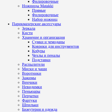
Филировочные
Ножницы Matakki
Прямые
Филировочные
Набор ножниц
Парикмахерские аксессуары
Зеркала
Кисти
Хранение и организация
Сумки и чемоданы
Коврики для инструментов
Кобуры
Чехлы и пеналы
Подставки
Распылители
Миски и чаши
Воротники
Зажимы
Венчики
Невидимки
Пеньюары
Перчатки
Фартуки
Шпильки
Бижутерия и одежда