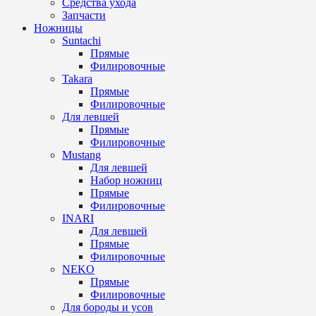
Средства ухода
Запчасти
Ножницы
Suntachi
Прямые
Филировочные
Takara
Прямые
Филировочные
Для левшей
Прямые
Филировочные
Mustang
Для левшей
Набор ножниц
Прямые
Филировочные
INARI
Для левшей
Прямые
Филировочные
NEKO
Прямые
Филировочные
Для бороды и усов