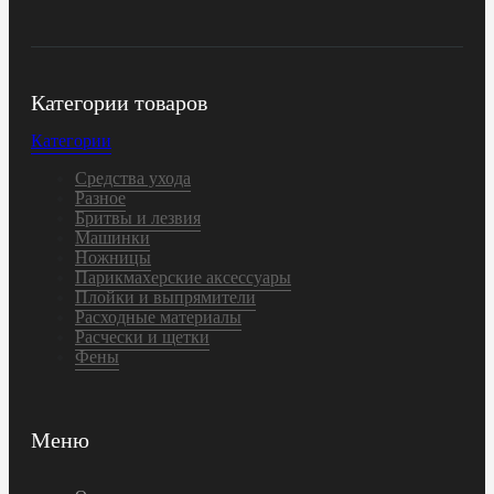
Категории товаров
Категории
Средства ухода
Разное
Бритвы и лезвия
Машинки
Ножницы
Парикмахерские аксессуары
Плойки и выпрямители
Расходные материалы
Расчески и щетки
Фены
Меню