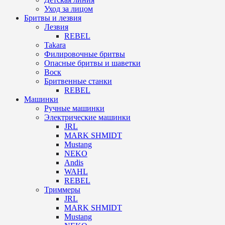
Уход за лицом
Бритвы и лезвия
Лезвия
REBEL
Takara
Филировочные бритвы
Опасные бритвы и шаветки
Воск
Бритвенные станки
REBEL
Машинки
Ручные машинки
Электрические машинки
JRL
MARK SHMIDT
Mustang
NEKO
Andis
WAHL
REBEL
Триммеры
JRL
MARK SHMIDT
Mustang