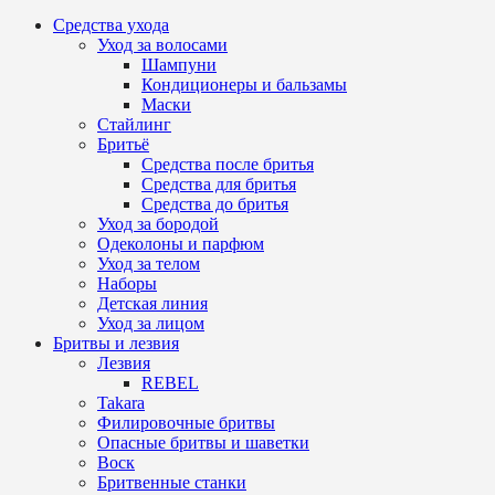
Средства ухода
Уход за волосами
Шампуни
Кондиционеры и бальзамы
Маски
Стайлинг
Бритьё
Средства после бритья
Средства для бритья
Средства до бритья
Уход за бородой
Одеколоны и парфюм
Уход за телом
Наборы
Детская линия
Уход за лицом
Бритвы и лезвия
Лезвия
REBEL
Takara
Филировочные бритвы
Опасные бритвы и шаветки
Воск
Бритвенные станки