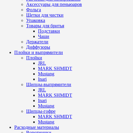
Аксессуары для пеньюаров
Фольга
Щетки для чистки
Упаковка
Товары для бритья
Подставки
Чаши
Держатели
Диффузоры
Плойки и выпрямители
Плойки
JRL
MARK SHMIDT
Mustang
Inari
Щипцы-выпрямители
JRL
MARK SHMIDT
Inari
Mustang
Щипцы-гофре
MARK SHMIDT
Mustang
Расходные материалы
Воротнички