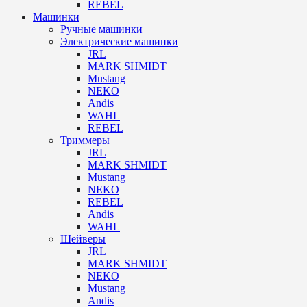
REBEL
Машинки
Ручные машинки
Электрические машинки
JRL
MARK SHMIDT
Mustang
NEKO
Andis
WAHL
REBEL
Триммеры
JRL
MARK SHMIDT
Mustang
NEKO
REBEL
Andis
WAHL
Шейверы
JRL
MARK SHMIDT
NEKO
Mustang
Andis