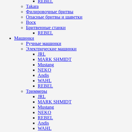
REBEL
Takara
Филировочные бритвы
Опасные бритвы и шаветки
Воск
Бритвенные станки
REBEL
Машинки
Ручные машинки
Электрические машинки
JRL
MARK SHMIDT
Mustang
NEKO
Andis
WAHL
REBEL
Триммеры
JRL
MARK SHMIDT
Mustang
NEKO
REBEL
Andis
WAHL