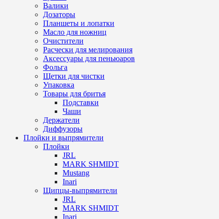
Валики
Дозаторы
Планшеты и лопатки
Масло для ножниц
Очистители
Расчески для мелирования
Аксессуары для пеньюаров
Фольга
Щетки для чистки
Упаковка
Товары для бритья
Подставки
Чаши
Держатели
Диффузоры
Плойки и выпрямители
Плойки
JRL
MARK SHMIDT
Mustang
Inari
Щипцы-выпрямители
JRL
MARK SHMIDT
Inari