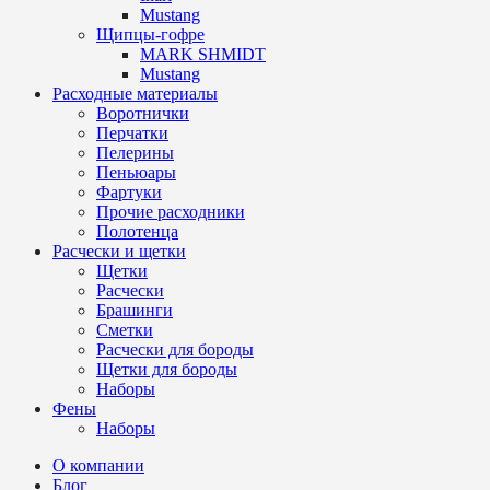
Mustang
Щипцы-гофре
MARK SHMIDT
Mustang
Расходные материалы
Воротнички
Перчатки
Пелерины
Пеньюары
Фартуки
Прочие расходники
Полотенца
Расчески и щетки
Щетки
Расчески
Брашинги
Сметки
Расчески для бороды
Щетки для бороды
Наборы
Фены
Наборы
О компании
Блог