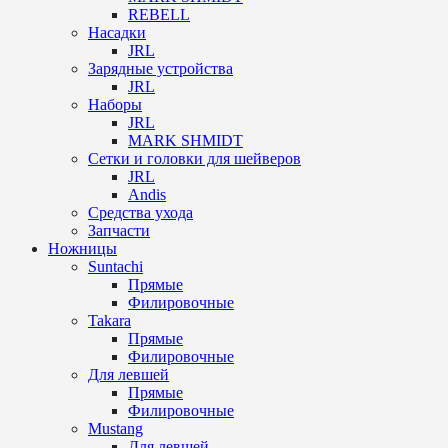
REBELL
Насадки
JRL
Зарядные устройства
JRL
Наборы
JRL
MARK SHMIDT
Сетки и головки для шейверов
JRL
Andis
Средства ухода
Запчасти
Ножницы
Suntachi
Прямые
Филировочные
Takara
Прямые
Филировочные
Для левшей
Прямые
Филировочные
Mustang
Для левшей