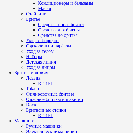
Кондиционеры и бальзамы
Маски
Стайлинг
Бритьё
Средства после бритья
Средства для бритья
Средства до бритья
Уход за бородой
Одеколоны и парфюм
Уход за телом
Наборы
Детская линия
Уход за лицом
Бритвы и лезвия
Лезвия
REBEL
Takara
Филировочные бритвы
Опасные бритвы и шаветки
Воск
Бритвенные станки
REBEL
Машинки
Ручные машинки
Электрические машинки