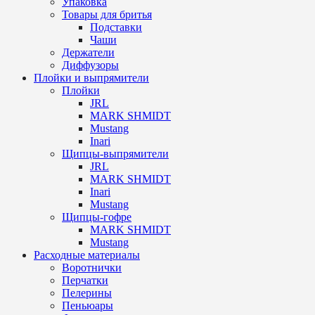
Упаковка
Товары для бритья
Подставки
Чаши
Держатели
Диффузоры
Плойки и выпрямители
Плойки
JRL
MARK SHMIDT
Mustang
Inari
Щипцы-выпрямители
JRL
MARK SHMIDT
Inari
Mustang
Щипцы-гофре
MARK SHMIDT
Mustang
Расходные материалы
Воротнички
Перчатки
Пелерины
Пеньюары