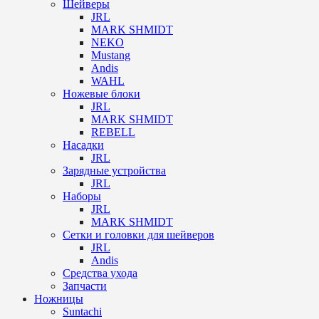
Шейверы
JRL
MARK SHMIDT
NEKO
Mustang
Andis
WAHL
Ножевые блоки
JRL
MARK SHMIDT
REBELL
Насадки
JRL
Зарядные устройства
JRL
Наборы
JRL
MARK SHMIDT
Сетки и головки для шейверов
JRL
Andis
Средства ухода
Запчасти
Ножницы
Suntachi