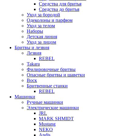
Средства для бритья
Средства до бритья
Уход за бородой
Одеколоны и парфюм
Уход за телом
Наборы
Детская линия
Уход за лицом
Бритвы и лезвия
Лезвия
REBEL
Takara
Филировочные бритвы
Опасные бритвы и шаветки
Воск
Бритвенные станки
REBEL
Машинки
Ручные машинки
Электрические машинки
JRL
MARK SHMIDT
Mustang
NEKO
Andis