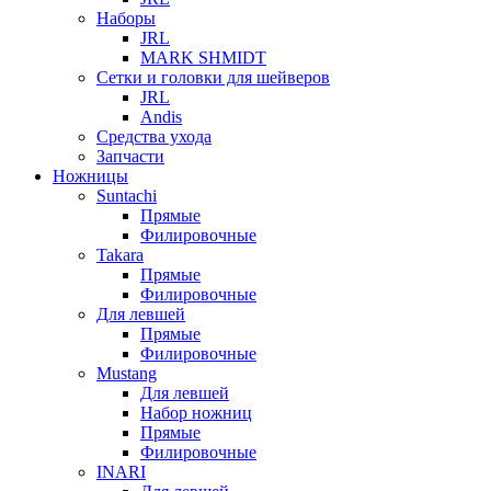
Наборы
JRL
MARK SHMIDT
Сетки и головки для шейверов
JRL
Andis
Средства ухода
Запчасти
Ножницы
Suntachi
Прямые
Филировочные
Takara
Прямые
Филировочные
Для левшей
Прямые
Филировочные
Mustang
Для левшей
Набор ножниц
Прямые
Филировочные
INARI