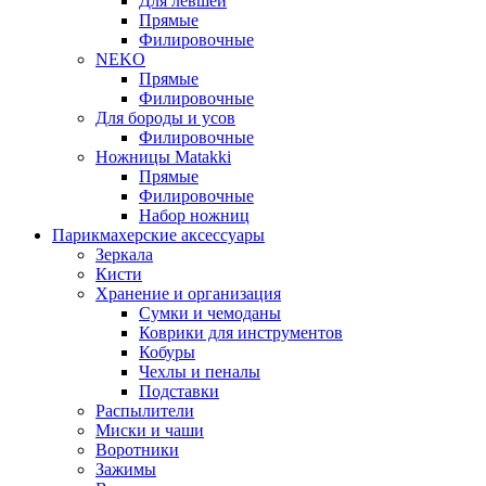
Для левшей
Прямые
Филировочные
NEKO
Прямые
Филировочные
Для бороды и усов
Филировочные
Ножницы Matakki
Прямые
Филировочные
Набор ножниц
Парикмахерские аксессуары
Зеркала
Кисти
Хранение и организация
Сумки и чемоданы
Коврики для инструментов
Кобуры
Чехлы и пеналы
Подставки
Распылители
Миски и чаши
Воротники
Зажимы