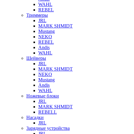
WAHL
REBEL
Триммеры
JRL
MARK SHMIDT
Mustang
NEKO
REBEL
Andis
WAHL
Шейверы
JRL
MARK SHMIDT
NEKO
Mustang
Andis
WAHL
Ножевые блоки
JRL
MARK SHMIDT
REBELL
Насадки
JRL
Зарядные устройства
JRL