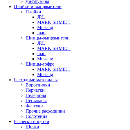
Диффузоры
Плойки и выпрямители
Плойки
JRL
MARK SHMIDT
Mustang
Inari
Щипцы-выпрямители
JRL
MARK SHMIDT
Inari
Mustang
Щипцы-гофре
MARK SHMIDT
Mustang
Расходные материалы
Воротнички
Перчатки
Пелерины
Пеньюары
Фартуки
Прочие расходники
Полотенца
Расчески и щетки
Щетки