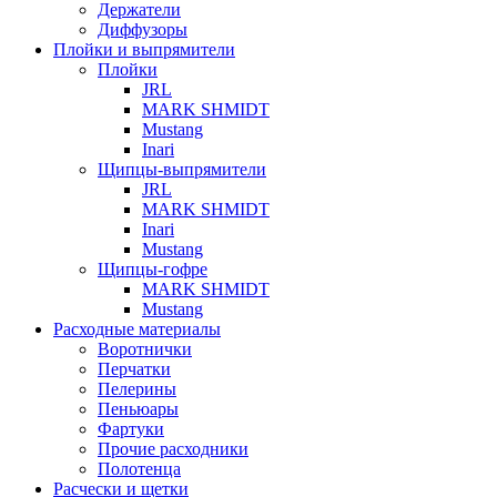
Держатели
Диффузоры
Плойки и выпрямители
Плойки
JRL
MARK SHMIDT
Mustang
Inari
Щипцы-выпрямители
JRL
MARK SHMIDT
Inari
Mustang
Щипцы-гофре
MARK SHMIDT
Mustang
Расходные материалы
Воротнички
Перчатки
Пелерины
Пеньюары
Фартуки
Прочие расходники
Полотенца
Расчески и щетки