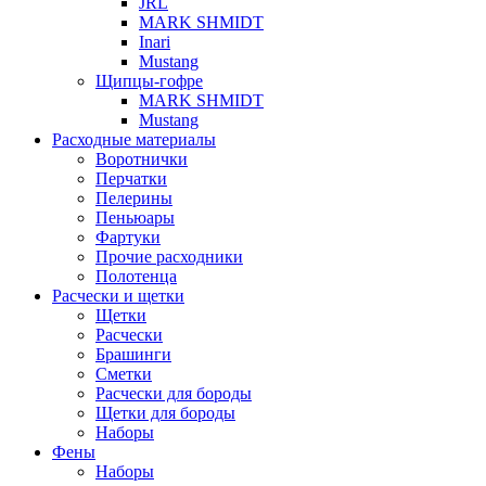
JRL
MARK SHMIDT
Inari
Mustang
Щипцы-гофре
MARK SHMIDT
Mustang
Расходные материалы
Воротнички
Перчатки
Пелерины
Пеньюары
Фартуки
Прочие расходники
Полотенца
Расчески и щетки
Щетки
Расчески
Брашинги
Сметки
Расчески для бороды
Щетки для бороды
Наборы
Фены
Наборы