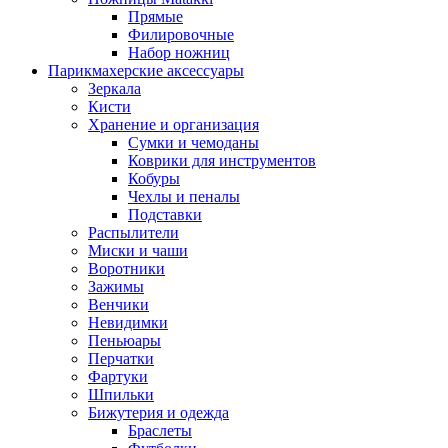
Прямые
Филировочные
Набор ножниц
Парикмахерские аксессуары
Зеркала
Кисти
Хранение и организация
Сумки и чемоданы
Коврики для инструментов
Кобуры
Чехлы и пеналы
Подставки
Распылители
Миски и чаши
Воротники
Зажимы
Венчики
Невидимки
Пеньюары
Перчатки
Фартуки
Шпильки
Бижутерия и одежда
Браслеты