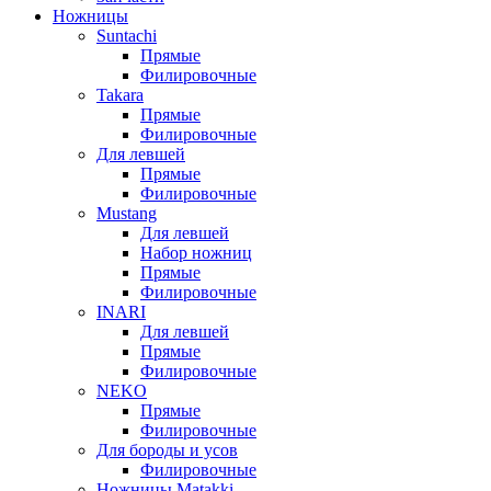
Ножницы
Suntachi
Прямые
Филировочные
Takara
Прямые
Филировочные
Для левшей
Прямые
Филировочные
Mustang
Для левшей
Набор ножниц
Прямые
Филировочные
INARI
Для левшей
Прямые
Филировочные
NEKO
Прямые
Филировочные
Для бороды и усов
Филировочные
Ножницы Matakki