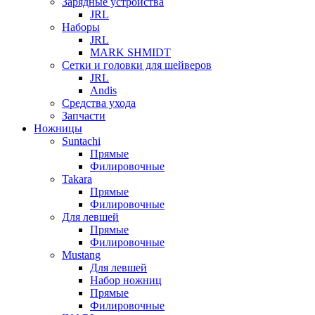
Зарядные устройства
JRL
Наборы
JRL
MARK SHMIDT
Сетки и головки для шейверов
JRL
Andis
Средства ухода
Запчасти
Ножницы
Suntachi
Прямые
Филировочные
Takara
Прямые
Филировочные
Для левшей
Прямые
Филировочные
Mustang
Для левшей
Набор ножниц
Прямые
Филировочные