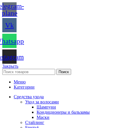
elegram-
plane
Vk
hatsapp
nstagram
Закрыть
Поиск
Меню
Категории
Средства ухода
Уход за волосами
Шампуни
Кондиционеры и бальзамы
Маски
Стайлинг
Бритьё