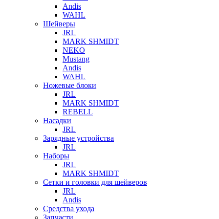
Andis
WAHL
Шейверы
JRL
MARK SHMIDT
NEKO
Mustang
Andis
WAHL
Ножевые блоки
JRL
MARK SHMIDT
REBELL
Насадки
JRL
Зарядные устройства
JRL
Наборы
JRL
MARK SHMIDT
Сетки и головки для шейверов
JRL
Andis
Средства ухода
Запчасти