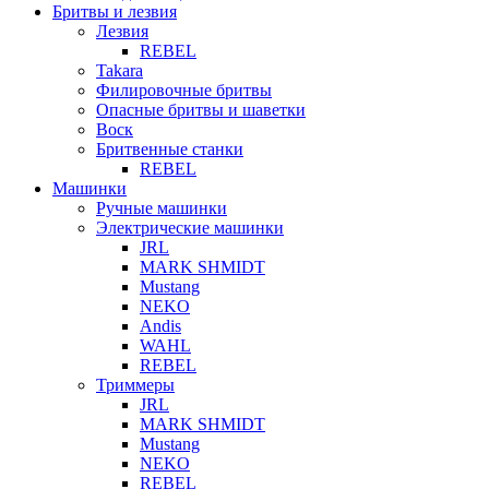
Бритвы и лезвия
Лезвия
REBEL
Takara
Филировочные бритвы
Опасные бритвы и шаветки
Воск
Бритвенные станки
REBEL
Машинки
Ручные машинки
Электрические машинки
JRL
MARK SHMIDT
Mustang
NEKO
Andis
WAHL
REBEL
Триммеры
JRL
MARK SHMIDT
Mustang
NEKO
REBEL