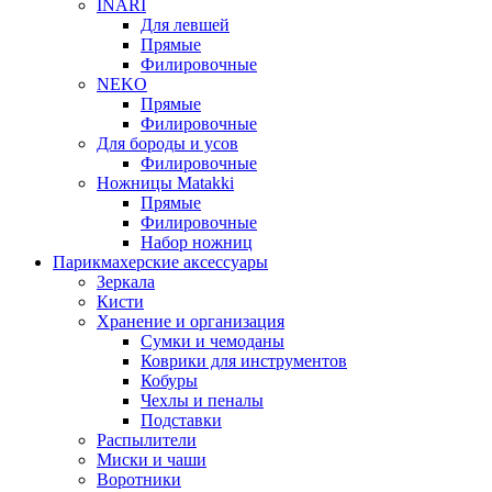
INARI
Для левшей
Прямые
Филировочные
NEKO
Прямые
Филировочные
Для бороды и усов
Филировочные
Ножницы Matakki
Прямые
Филировочные
Набор ножниц
Парикмахерские аксессуары
Зеркала
Кисти
Хранение и организация
Сумки и чемоданы
Коврики для инструментов
Кобуры
Чехлы и пеналы
Подставки
Распылители
Миски и чаши
Воротники