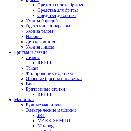
Средства после бритья
Средства для бритья
Средства до бритья
Уход за бородой
Одеколоны и парфюм
Уход за телом
Наборы
Детская линия
Уход за лицом
Бритвы и лезвия
Лезвия
REBEL
Takara
Филировочные бритвы
Опасные бритвы и шаветки
Воск
Бритвенные станки
REBEL
Машинки
Ручные машинки
Электрические машинки
JRL
MARK SHMIDT
Mustang