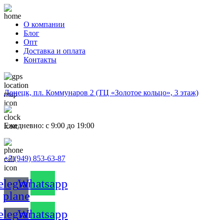
О компании
Блог
Опт
Доставка и оплата
Контакты
Донецк, пл. Коммунаров 2 (ТЦ «Золотое кольцо», 3 этаж)
Ежедневно: с 9:00 до 19:00
+7 (949) 853-63-87
elegram-
Whatsapp
plane
elegram-
Whatsapp